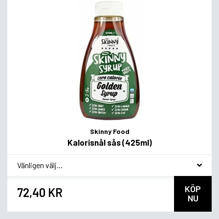
Skinny Food
Kalorisnål sås (425ml)
*
Smagsvariant
KÖP
72,40 KR
NU