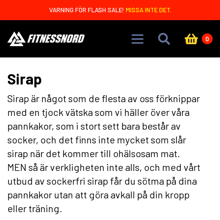
Skip to main content
VARNING FÖR FLASH SALE!
MISSA INTE DET.
0
Sirap
Sirap är något som de flesta av oss förknippar
med en tjock vätska som vi häller över våra
pannkakor, som i stort sett bara består av
socker, och det finns inte mycket som slår
sirap när det kommer till ohälsosam mat.
MEN så är verkligheten inte alls, och med vårt
utbud av sockerfri sirap får du sötma på dina
pannkakor utan att göra avkall på din kropp
eller träning.