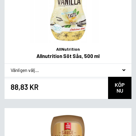
AllNutrition
Allnutrition Söt Sås, 500 ml
*
Smakvariant
KÖP
88,83 KR
NU