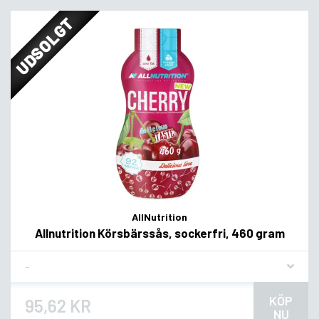
UDSOLGT
AllNutrition
Allnutrition Körsbärssås, sockerfri, 460 gram
Flavor
KÖP
95,62 KR
NU