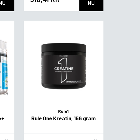
NU
NU
Rule1
e+
Rule One Kreatin, 156 gram
Flavor