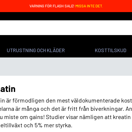
VARNING FÖR FLASH SALE!
MISSA INTE DET.
UTRUSTNING OCH KLÄDER
KOSTTILSKUD
atin
in är förmodligen den mest väldokumenterade kostti
larna är många och det är fritt från biverkningar. A
u miste om gains! Studier visar nämligen att kreatin
ltillväxt och 5% mer styrka.