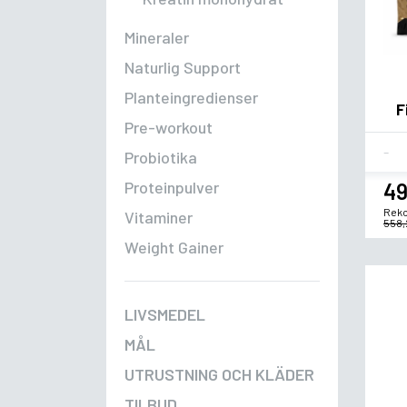
Mineraler
Naturlig Support
Planteingredienser
F
Pre-workout
Fla
Probiotika
Proteinpulver
49
Reko
Vitaminer
558,
Weight Gainer
LIVSMEDEL
MÅL
UTRUSTNING OCH KLÄDER
TILBUD