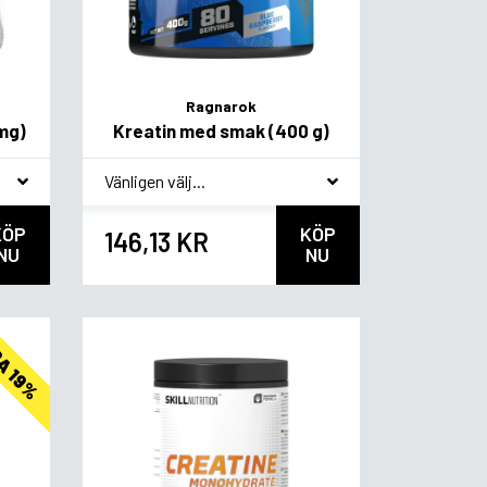
Ragnarok
mg)
Kreatin med smak (400 g)
*
Smagsvariant
KÖP
KÖP
146,13 KR
NU
NU
A 19%