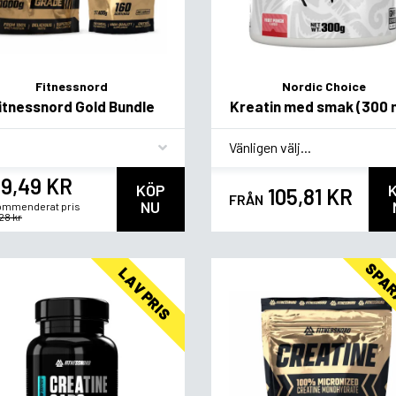
Fitnessnord
Nordic Choice
itnessnord Gold Bundle
Kreatin med smak (300 
vor
*
Smagsvariant
9,49 KR
KÖP
105,81 KR
FRÅN
NU
mmenderat pris
28 kr
SPAR
LAV PRIS