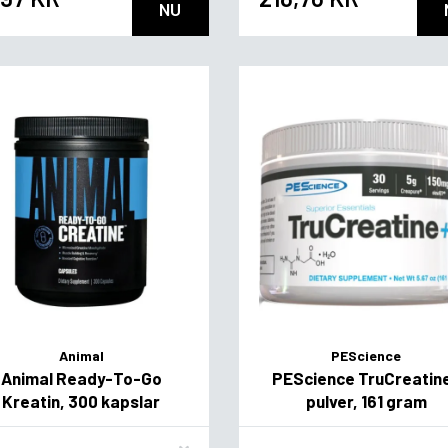
NU
Animal
PEScience
Animal Ready-To-Go
PEScience TruCreatin
Kreatin, 300 kapslar
pulver, 161 gram
vor
Flavor