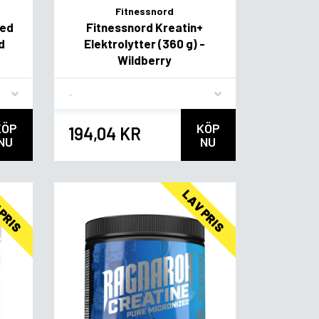
Fitnessnord
med
Fitnessnord Kreatin+
d
Elektrolytter (360 g) -
Wildberry
Flavor
KÖP
KÖP
194,04 KR
NU
NU
 PRIS
LAV PRIS