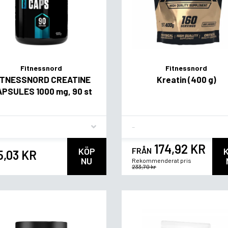
Fitnessnord
Fitnessnord
ITNESSNORD CREATINE
Kreatin (400 g)
PSULES 1000 mg, 90 st
vor
Flavor
174,92 KR
KÖP
FRÅN
5,03 KR
NU
Rekommenderat pris
233,70 kr