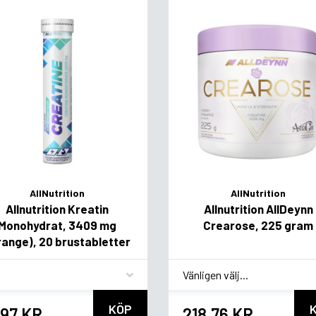
AllNutrition
AllNutrition
Allnutrition Kreatin
Allnutrition AllDeynn
Monohydrat, 3409 mg
Crearose, 225 gram
range), 20 brustabletter
vor
*
Smakvariant
KÖP
,97 KR
218,76 KR