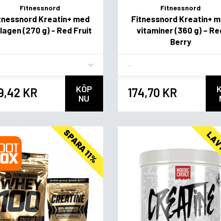
Fitnessnord
Fitnessnord
tnessnord Kreatin+ med
Fitnessnord Kreatin+ 
lagen (270 g) - Red Fruit
vitaminer (360 g) – Re
Berry
vor
Flavor
KÖP
9,42 KR
174,70 KR
NU
SPARA 11%
LAV