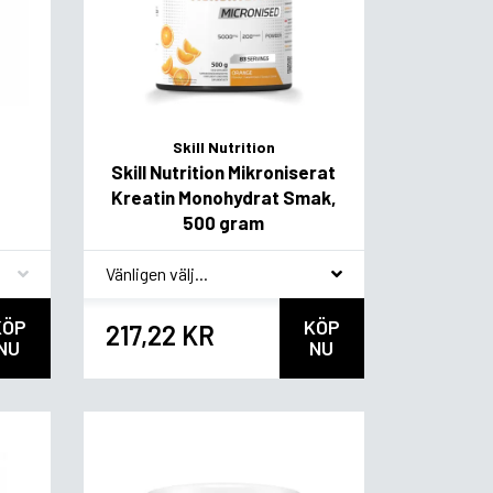
Skill Nutrition
Skill Nutrition Mikroniserat
Kreatin Monohydrat Smak,
500 gram
*
Smakvariant
KÖP
KÖP
217,22 KR
NU
NU