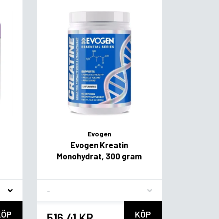
Evogen
Evogen Kreatin
Monohydrat, 300 gram
Flavor
KÖP
KÖP
516,41 KR