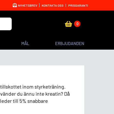
NYHETSBREV
KONTAKTA OSS
PRISGARANTI
0
MÅL
ERBJUDANDEN
llskottet inom styrketräning.
nvänder du ännu inte kreatin? Då
 leder till 5% snabbare