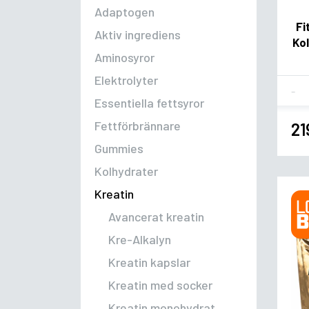
Adaptogen
Fi
Aktiv ingrediens
Kol
Aminosyror
Elektrolyter
Fla
Essentiella fettsyror
Fettförbrännare
21
Gummies
Kolhydrater
Kreatin
Avancerat kreatin
Kre-Alkalyn
Kreatin kapslar
Kreatin med socker
Kreatin monohydrat