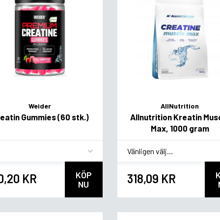
Weider
AllNutrition
eatin Gummies (60 stk.)
Allnutrition Kreatin Mus
Max, 1000 gram
vor
*
Smakvariant
KÖP
0,20 KR
318,09 KR
NU