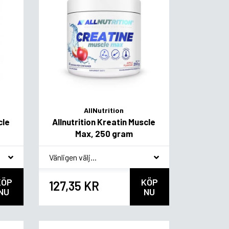
AllNutrition
cle
Allnutrition Kreatin Muscle
Max, 250 gram
*
Smakvariant
KÖP
KÖP
127,35 KR
NU
NU