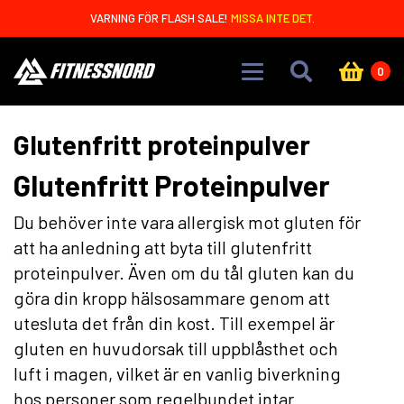
Skip to main content
VARNING FÖR FLASH SALE!
MISSA INTE DET.
0
Glutenfritt proteinpulver
Glutenfritt Proteinpulver
Du behöver inte vara allergisk mot gluten för
att ha anledning att byta till glutenfritt
proteinpulver. Även om du tål gluten kan du
göra din kropp hälsosammare genom att
utesluta det från din kost. Till exempel är
gluten en huvudorsak till uppblåsthet och
luft i magen, vilket är en vanlig biverkning
hos personer som regelbundet intar