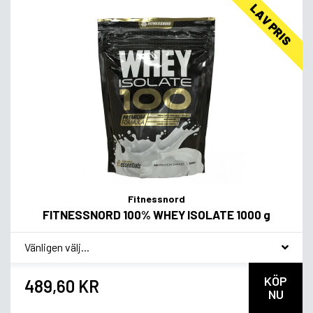
LAV PRIS
Fitnessnord
FITNESSNORD 100% WHEY ISOLATE 1000 g
*
Smagsvariant
KÖP
489,60 KR
NU