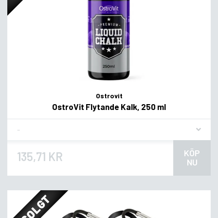
Ostrovit
OstroVit Flytande Kalk, 250 ml
Flavor
KÖP
135,71 KR
NU
UDSOLGT