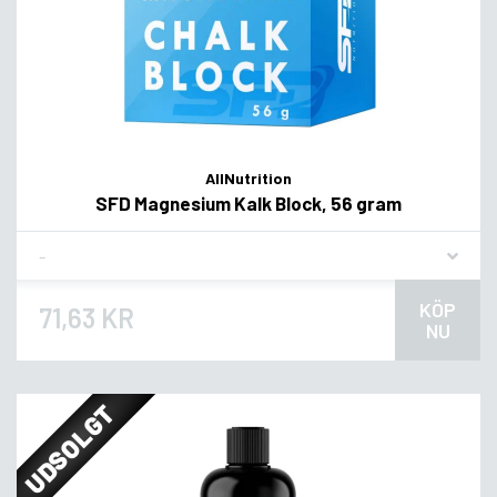
AllNutrition
SFD Magnesium Kalk Block, 56 gram
Flavor
KÖP
71,63 KR
NU
UDSOLGT