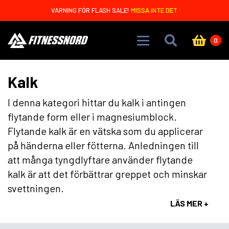
Skip to main content
VARNING FÖR FLASH SALE!
MISSA INTE DET.
0
Kalk
I denna kategori hittar du kalk i antingen
flytande form eller i magnesiumblock.
Flytande kalk är en vätska som du applicerar
på händerna eller fötterna. Anledningen till
att många tyngdlyftare använder flytande
kalk är att det förbättrar greppet och minskar
svettningen.
LÄS MER +