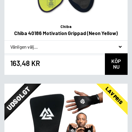
Chiba
Chiba 40186 Motivation Grippad (Neon Yellow)
*
Smakvariant
KÖP
163,48 KR
NU
UDSOLGT
LAV PRIS