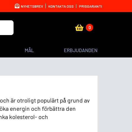
NYHETSBREV
KONTAKTA OSS
PRISGARANTI
0
MÅL
ERBJUDANDEN
och är otroligt populärt på grund av
, öka energin och förbättra den
nka kolesterol- och