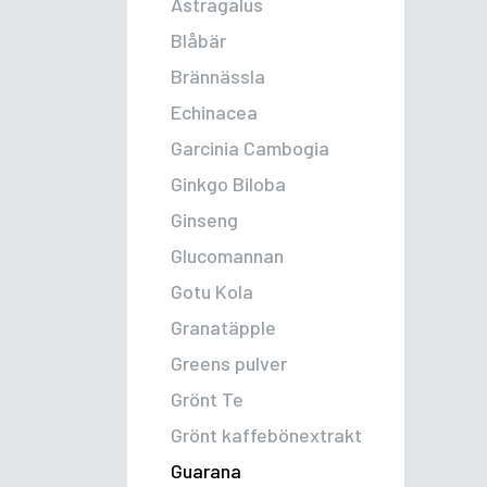
Astragalus
Blåbär
Brännässla
Echinacea
Garcinia Cambogia
Ginkgo Biloba
Ginseng
Glucomannan
Gotu Kola
Granatäpple
Greens pulver
Grönt Te
Grönt kaffebönextrakt
Guarana