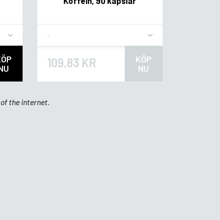
Koffein, 90 kapslar
Flavor
KÖP
KÖP
109,83 KR
NU
NU
of the internet.