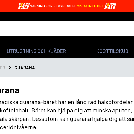
VARNING FÖR FLASH SALE!
MISSA INTE DET.
UTRUSTNING OCH KLÄDER
KOSTTILSKUD
ER
GUARANA
arana
agiska guarana-bäret har en lång rad hälsofördelar 
koffeinhalt. Bäret kan hjälpa dig att minska aptiten
la skärpan. Dessutom kan guarana hjälpa dig att sä
yceridnivåerna.