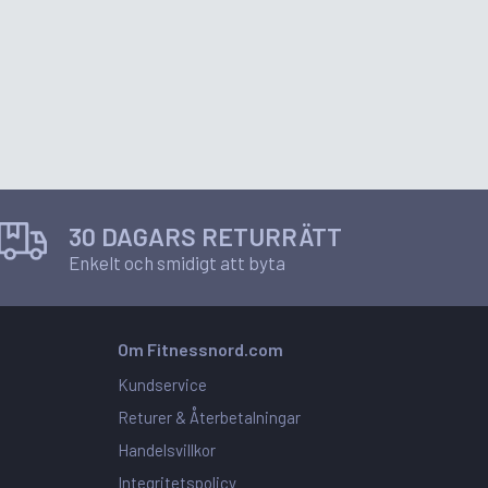
30 DAGARS RETURRÄTT
Enkelt och smidigt att byta
Om Fitnessnord.com
Kundservice
Returer & Återbetalningar
Handelsvillkor
Integritetspolicy