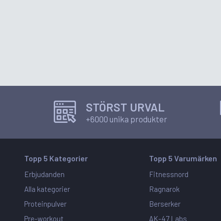
STÖRST URVAL
+6000 unika produkter
Topp 5 Kategorier
Topp 5 Varumärken
Erbjudanden
Fitnessnord
Alla kategorier
Ragnarok
Proteinpulver
Berserker
Pre-workout
AK-47 Labs