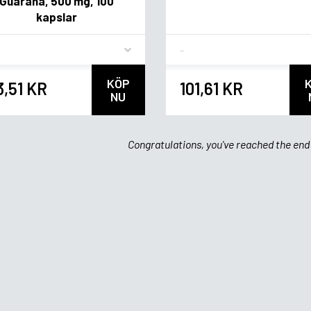
Guarana, 500 mg, 100
kapslar
vor
Flavor
KÖP
3,51 KR
101,61 KR
NU
Congratulations, you've reached the end 