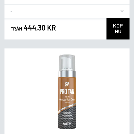
Flavor
KÖP
444,30 KR
FRÅN
NU