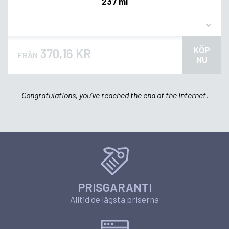
237 ml
Flavor
KÖP
370,16 KR
FRÅN
NU
Congratulations, you've reached the end of the internet.
PRISGARANTI
Alltid de lägsta priserna