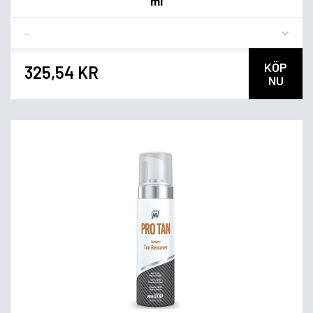
ml
Flavor
KÖP
325,54 KR
NU