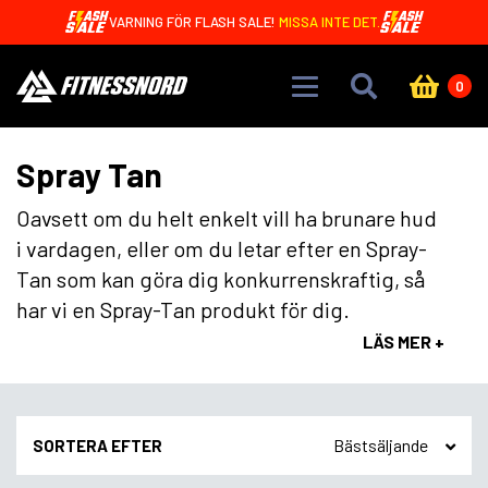
Skip to main content
VARNING FÖR FLASH SALE!
MISSA INTE DET.
0
Spray Tan
Oavsett om du helt enkelt vill ha brunare hud
i vardagen, eller om du letar efter en Spray-
Tan som kan göra dig konkurrenskraftig, så
har vi en Spray-Tan produkt för dig.
LÄS MER +
SORTERA EFTER