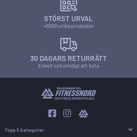
STÖRST URVAL
+6000 unika produkter
30 DAGARS RETURRÄTT
Enkelt och smidigt att byta
Topp 5 Kategorier