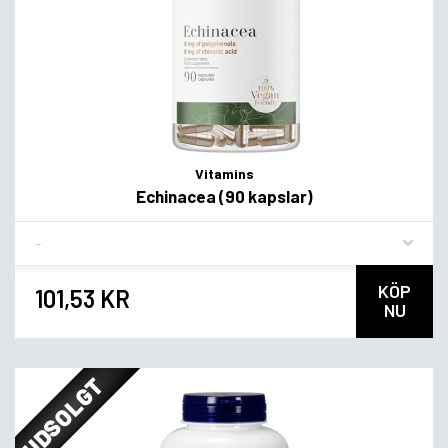
Vitamins
Echinacea (90 kapslar)
Flavor
KÖP
101,53 KR
NU
UDSOLGT