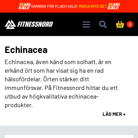
Skip to main content
VARNING FÖR FLASH SALE!
MISSA INTE DET.
0
Echinacea
Echinacea, även känd som solhatt, är en
erkänd ört som har visat sig ha en rad
hälsofördelar. Örten stärker ditt
immunförsvar. På Fitnessnord hittar du ett
utbud av högkvalitativa echinacea-
produkter.
LÄS MER +