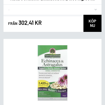
Flavor
KÖP
302,41 KR
FRÅN
NU