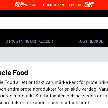
VARNING FÖR FLASH SALE!
MISSA INTE DET.
UTRUSTNING OCH KLÄDER
KOSTTILSKUD
cle Food
e Food är ett brittiskt varumärke känt för proteinri
och andra proteinprodukter för en aktiv vardag. Va
serad matbutik i Storbritannien och har sedan dess
sprodukter för kunder i och utanför landet.