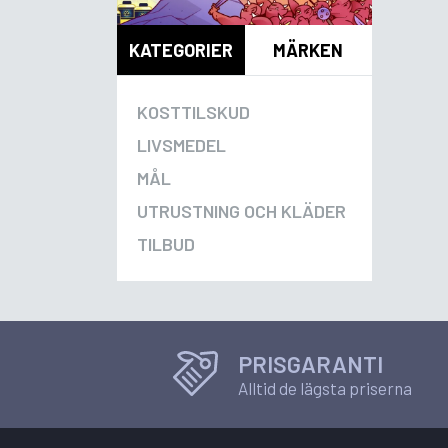
KATEGORIER
MÄRKEN
KOSTTILSKUD
LIVSMEDEL
MÅL
UTRUSTNING OCH KLÄDER
TILBUD
PRISGARANTI
Alltid de lägsta priserna