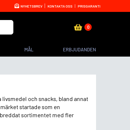
NYHETSBREV
KONTAKTA OSS
PRISGARANTI
0
MÅL
ERBJUDANDEN
ka livsmedel och snacks, bland annat
rumärket startade som en
 breddat sortimentet med fler