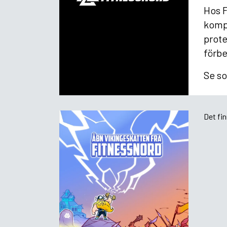
Hos F
kompl
prote
förbe
Se so
Det fi