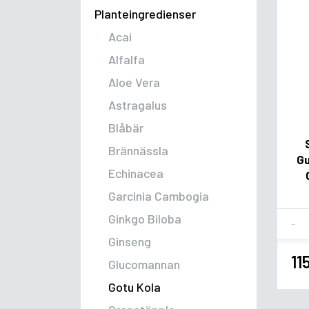
Planteingredienser
Acai
Alfalfa
Aloe Vera
Astragalus
Blåbär
Brännässla
Gu
Echinacea
Garcinia Cambogia
Ginkgo Biloba
Fla
Ginseng
11
Glucomannan
Gotu Kola