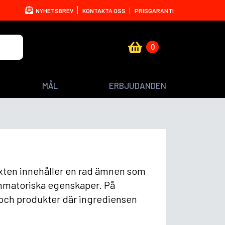
NYHETSBREV
KONTAKTA OSS
PRISGARANTI
0
MÅL
ERBJUDANDEN
äxten innehåller en rad ämnen som
lammatoriska egenskaper. På
 och produkter där ingrediensen