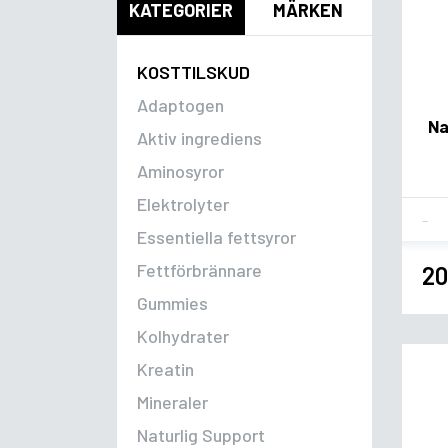
KATEGORIER
MÄRKEN
KOSTTILSKUD
Adaptogen
Na
Aktiv ingrediens
Aminosyror
Elektrolyter
Fla
Essentiella fettsyror
Fettförbrännare
20
Gummies
Kolhydrater
Kreatin
Mineraler
Naturlig Support