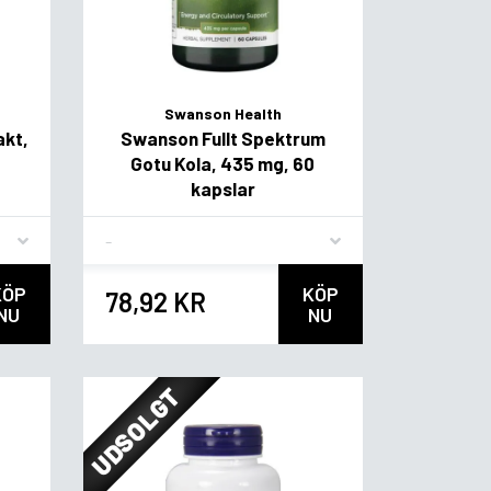
Swanson Health
akt,
Swanson Fullt Spektrum
Gotu Kola, 435 mg, 60
kapslar
Flavor
KÖP
KÖP
78,92 KR
NU
NU
UDSOLGT