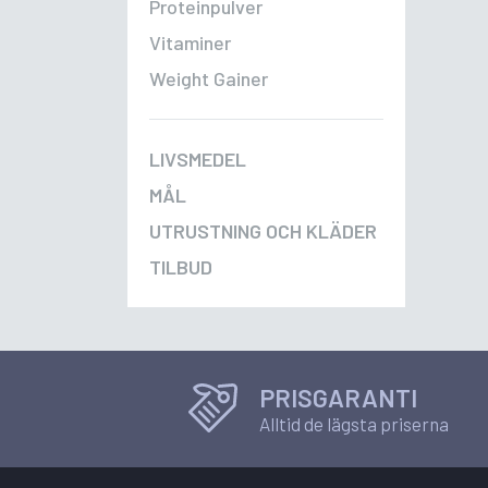
Proteinpulver
Vitaminer
Weight Gainer
LIVSMEDEL
MÅL
UTRUSTNING OCH KLÄDER
TILBUD
PRISGARANTI
Alltid de lägsta priserna