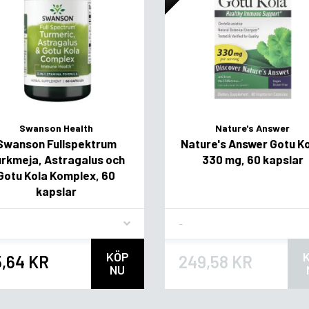
Swanson Health
Nature's Answer
Swanson Fullspektrum
Nature's Answer Gotu Ko
rkmeja, Astragalus och
330 mg, 60 kapslar
Gotu Kola Komplex, 60
kapslar
vor
Flavor
KÖP
5,64 KR
249,58 KR
NU