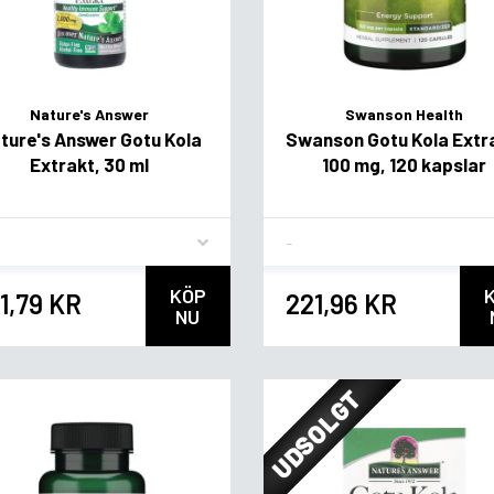
Nature's Answer
Swanson Health
ture's Answer Gotu Kola
Swanson Gotu Kola Extr
Extrakt, 30 ml
100 mg, 120 kapslar
vor
Flavor
KÖP
1,79 KR
221,96 KR
NU
UDSOLGT