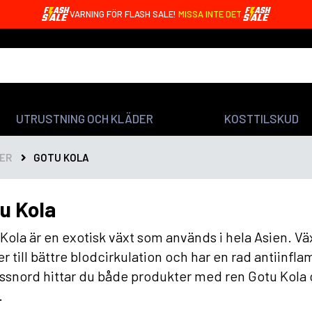
VARNING FÖR FLASH SALE!
MISSA INTE DET.
UTRUSTNING OCH KLÄDER
KOSTTILSKUD
ER
GOTU KOLA
u Kola
Kola är en exotisk växt som används i hela Asien. V
er till bättre blodcirkulation och har en rad antiinf
ssnord hittar du både produkter med ren Gotu Kola
.