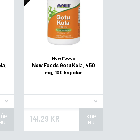
Now Foods
la,
Now Foods Gotu Kola, 450
mg, 100 kapslar
Flavor
KÖP
KÖP
141,29 KR
NU
NU