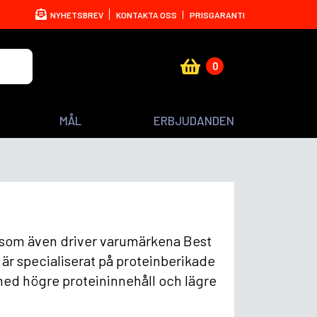
NYHETSBREV
KONTAKTA OSS
PRISGARANTI
0
MÅL
ERBJUDANDEN
, som även driver varumärkena Best
är specialiserat på proteinberikade
 med högre proteininnehåll och lägre