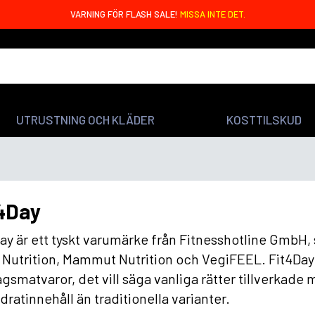
VARNING FÖR FLASH SALE!
MISSA INTE DET.
UTRUSTNING OCH KLÄDER
KOSTTILSKUD
4Day
ay är ett tyskt varumärke från Fitnesshotline GmbH
Nutrition, Mammut Nutrition och VegiFEEL. Fit4Day 
gsmatvaror, det vill säga vanliga rätter tillverkade
dratinnehåll än traditionella varianter.