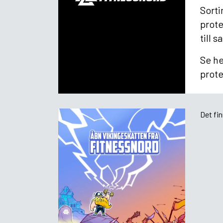
Sorti
prote
till 
Se he
prote
Det fi