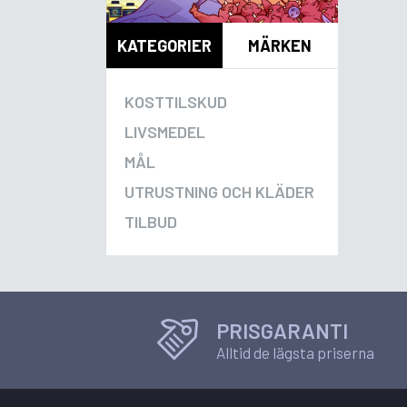
KATEGORIER
MÄRKEN
KOSTTILSKUD
LIVSMEDEL
MÅL
UTRUSTNING OCH KLÄDER
TILBUD
PRISGARANTI
Alltid de lägsta priserna