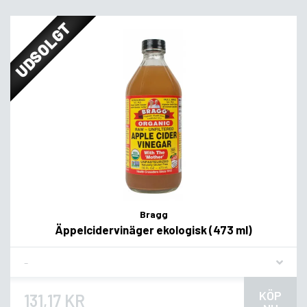
UDSOLGT
Bragg
Äppelcidervinäger ekologisk (473 ml)
Flavor
KÖP
131,17 KR