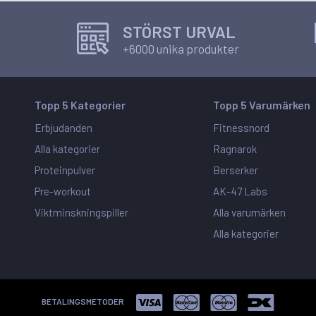
STÖRST URVAL
+6000 unika produkter
Topp 5 Kategorier
Topp 5 Varumärken
Erbjudanden
Fitnessnord
Alla kategorier
Ragnarok
Proteinpulver
Berserker
Pre-workout
AK-47 Labs
Viktminskningspiller
Alla varumärken
Alla kategorier
BETALINGSMETODER