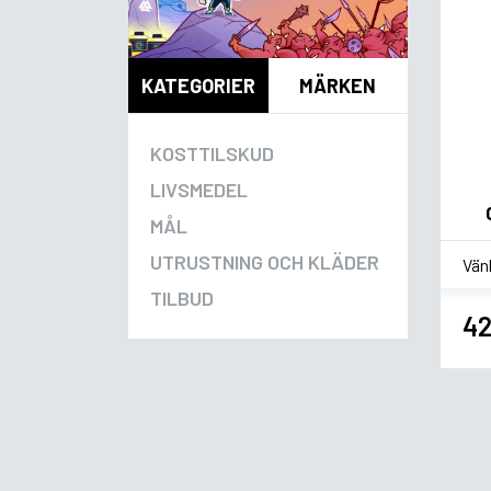
KATEGORIER
MÄRKEN
KOSTTILSKUD
LIVSMEDEL
MÅL
*
Sm
UTRUSTNING OCH KLÄDER
TILBUD
42