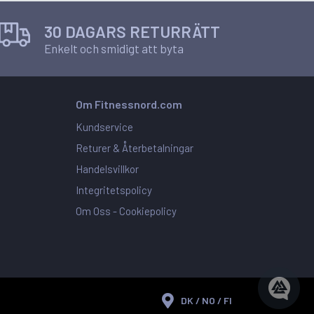
30 DAGARS RETURRÄTT
Enkelt och smidigt att byta
Om Fitnessnord.com
Kundservice
Returer & Återbetalningar
Handelsvillkor
Integritetspolicy
Om Oss -
Cookiepolicy
DK / NO / FI