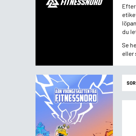
Efter
etike
löpan
du le
Se he
eller
SOR