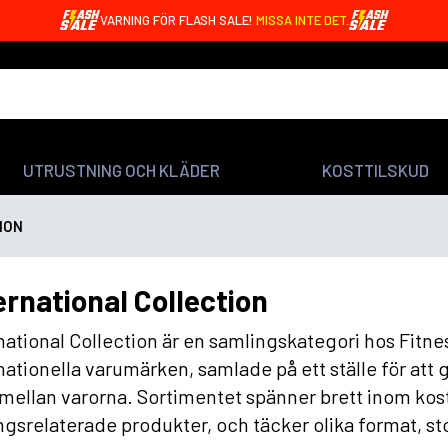
VARNING FÖR FLASH SALE!
MISSA INTE DET.
UTRUSTNING OCH KLÄDER
KOSTTILSKUD
ION
ernational Collection
national Collection är en samlingskategori hos Fitne
nationella varumärken, samlade på ett ställe för att 
 mellan varorna. Sortimentet spänner brett inom kost
ngsrelaterade produkter, och täcker olika format, sto