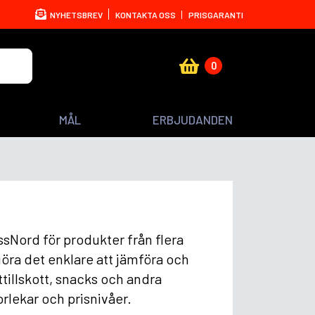
NYHETSBREV
KONTAKTA OSS
PRISGARANTI
0
MÅL
ERBJUDANDEN
ssNord för produkter från flera
göra det enklare att jämföra och
tillskott, snacks och andra
rlekar och prisnivåer.