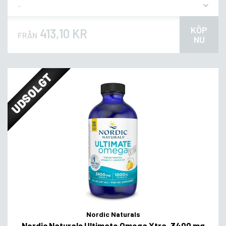
Flavor
KÖP
413,10 KR
FRÅN
NU
UDSOLGT
Nordic Naturals
Nordic Naturals Ultimate Omega Xtra, 3400 mg