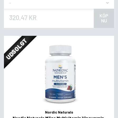
Flavor
KÖP
320,47 KR
NU
UDSOLGT
Nordic Naturals
Nordic Naturals Mäns Multivitamin Vingummin,