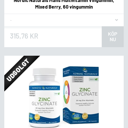
Mixed Berry, 60 vingummin
Flavor
KÖP
315,76 KR
NU
UDSOLGT