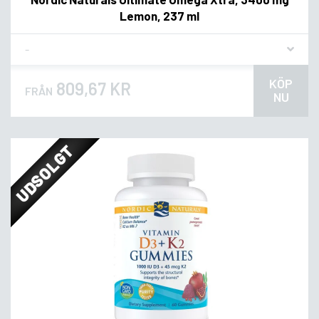
Lemon, 237 ml
Flavor
KÖP
809,67 KR
FRÅN
NU
UDSOLGT