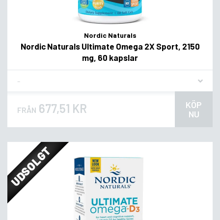
Nordic Naturals
Nordic Naturals Ultimate Omega 2X Sport, 2150
mg, 60 kapslar
Flavor
KÖP
677,51 KR
FRÅN
NU
UDSOLGT