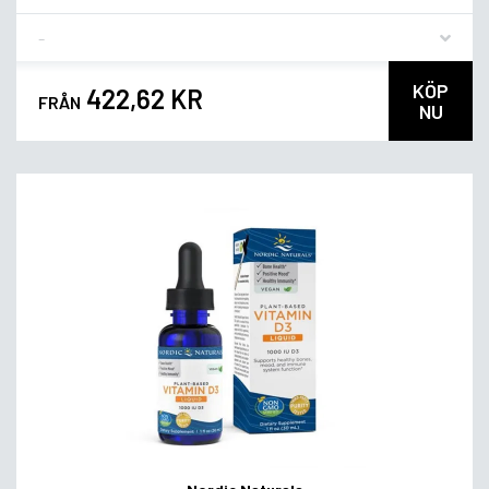
Flavor
KÖP
422,62 KR
FRÅN
NU