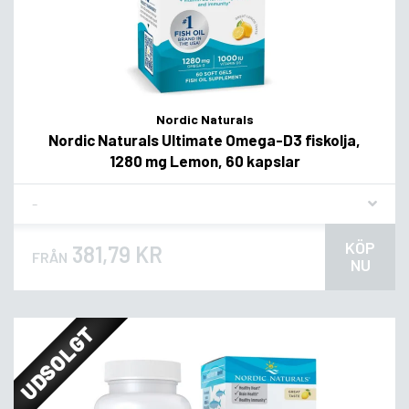
Nordic Naturals
Nordic Naturals Ultimate Omega-D3 fiskolja,
1280 mg Lemon, 60 kapslar
Flavor
KÖP
381,79 KR
FRÅN
NU
UDSOLGT