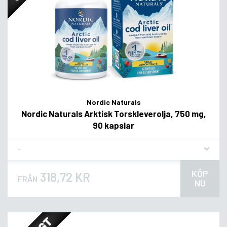
Nordic Naturals
Nordic Naturals Arktisk Torskleverolja, 750 mg,
90 kapslar
Flavor
KÖP
318,72 KR
FRÅN
NU