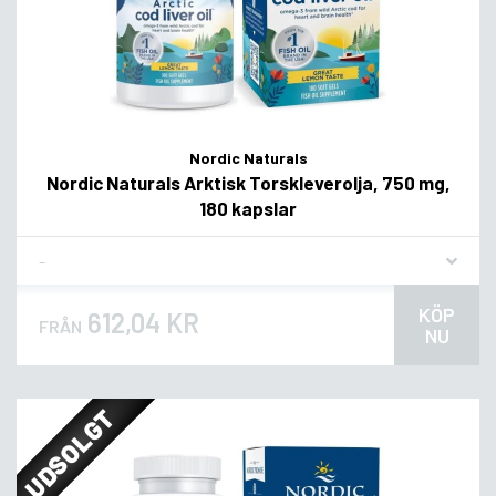
Nordic Naturals
Nordic Naturals Arktisk Torskleverolja, 750 mg,
180 kapslar
Flavor
KÖP
612,04 KR
FRÅN
NU
UDSOLGT