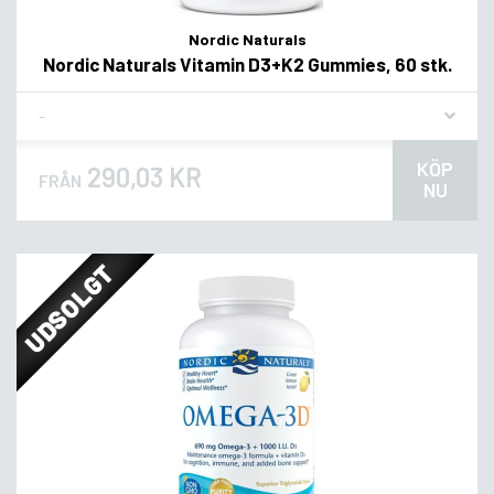
Nordic Naturals
Nordic Naturals Vitamin D3+K2 Gummies, 60 stk.
Flavor
KÖP
290,03 KR
FRÅN
NU
UDSOLGT