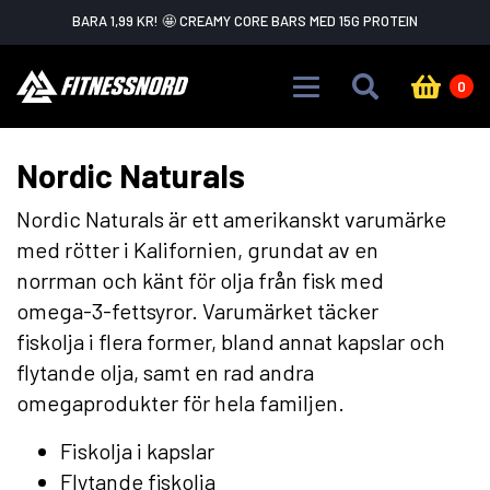
Skip to main content
VARNING FÖR FLASH SALE!
MISSA INTE DET.
0
Nordic Naturals
Nordic Naturals är ett amerikanskt varumärke
med rötter i Kalifornien, grundat av en
norrman och känt för olja från fisk med
omega-3-fettsyror. Varumärket täcker
fiskolja i flera former, bland annat kapslar och
flytande olja, samt en rad andra
omegaprodukter för hela familjen.
Fiskolja i kapslar
Flytande fiskolja