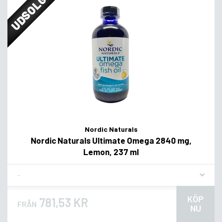
UDSOLGT
Nordic Naturals
Nordic Naturals Ultimate Omega 2840 mg,
Lemon, 237 ml
Flavor
KÖP
781,53 KR
FRÅN
NU