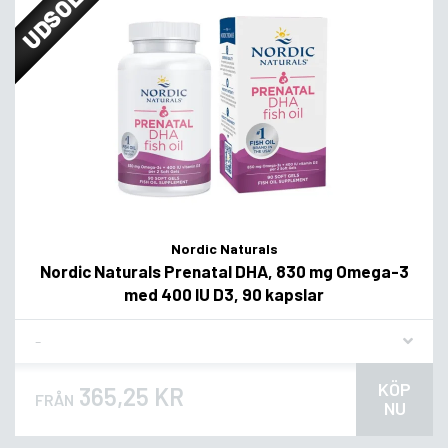
UDSOLGT
Nordic Naturals
Nordic Naturals Prenatal DHA, 830 mg Omega-3
med 400 IU D3, 90 kapslar
Flavor
KÖP
365,25 KR
FRÅN
NU