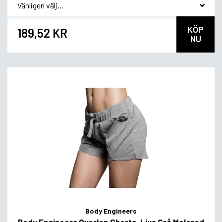
*
Smagsvariant
KÖP
189,52 KR
NU
Body Engineers
Body Engineers Overlap Shorts, Ljus Grå Melerad