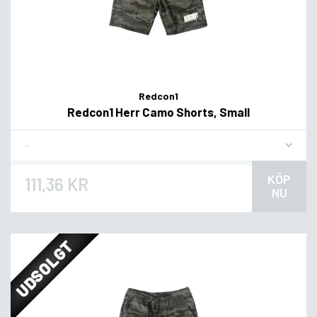
Redcon1
Redcon1 Herr Camo Shorts, Small
Flavor
KÖP
111,36 KR
NU
UDSOLGT