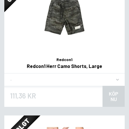
Redcon1
Redcon1 Herr Camo Shorts, Large
Flavor
KÖP
111,36 KR
NU