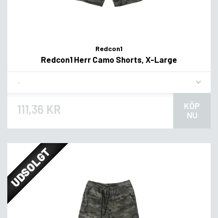
Redcon1
Redcon1 Herr Camo Shorts, X-Large
Flavor
KÖP
111,36 KR
NU
UDSOLGT