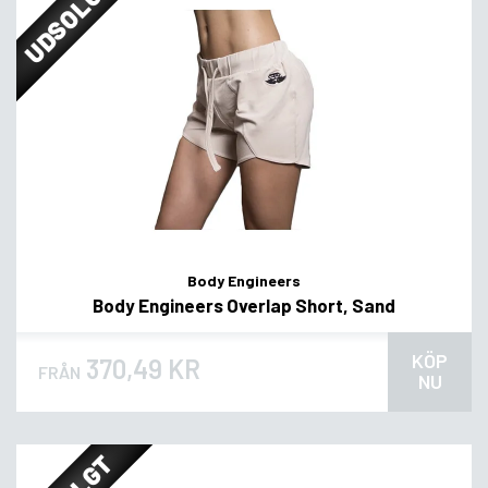
UDSOLGT
Body Engineers
Body Engineers Overlap Short, Sand
KÖP
370,49 KR
FRÅN
NU