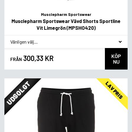
Musclepharm Sportswear
Musclepharm Sportswear Vävd Shorts Sportline
Vit Limegrön (MPSHO420)
*
Smakvariant
KÖP
300,33 KR
FRÅN
NU
UDSOLGT
LAV PRIS