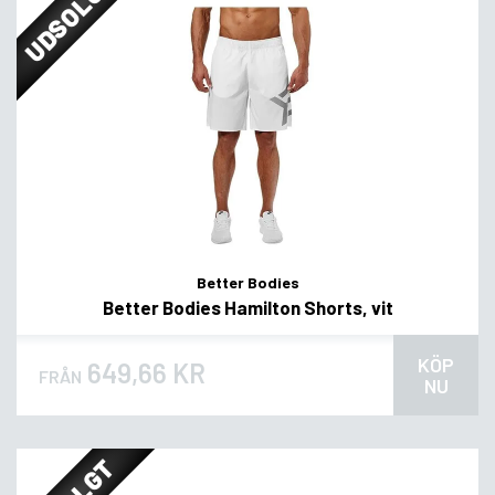
UDSOLGT
Better Bodies
Better Bodies Hamilton Shorts, vit
KÖP
649,66 KR
FRÅN
NU