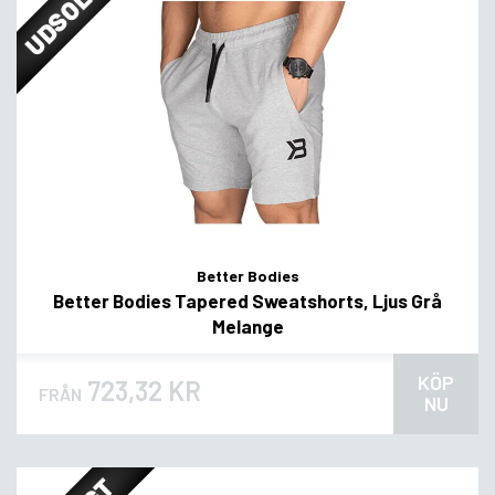
UDSOLGT
Better Bodies
Better Bodies Tapered Sweatshorts, Ljus Grå
Melange
KÖP
723,32 KR
FRÅN
NU