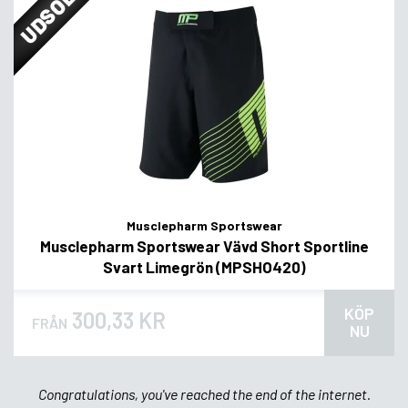
UDSOLGT
Musclepharm Sportswear
Musclepharm Sportswear Vävd Short Sportline
Svart Limegrön (MPSHO420)
KÖP
300,33 KR
FRÅN
NU
Congratulations, you've reached the end of the internet.