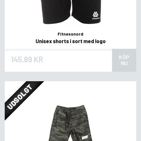
Fitnessnord
Unisex shorts i sort med logo
KÖP
145,89 KR
NU
UDSOLGT