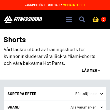
Skip to main content
VARNING FÖR FLASH SALE!
MISSA INTE DET.
0
Shorts
Vårt läckra utbud av träningsshorts för
kvinnor inkluderar våra läckra Miami-shorts
och våra bekväma Hot Pants.
LÄS MER +
SORTERA EFTER
BRAND