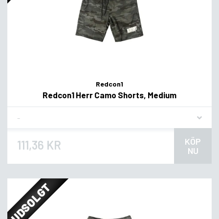
Redcon1
Redcon1 Herr Camo Shorts, Medium
Flavor
KÖP
111,36 KR
NU
UDSOLGT