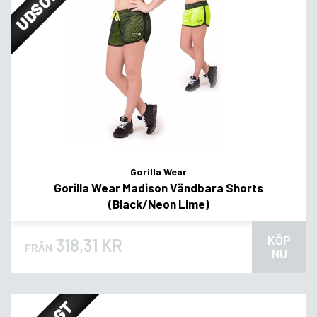
UDSOLGT
Gorilla Wear
Gorilla Wear Madison Vändbara Shorts
(Black/Neon Lime)
KÖP
318,31 KR
FRÅN
NU