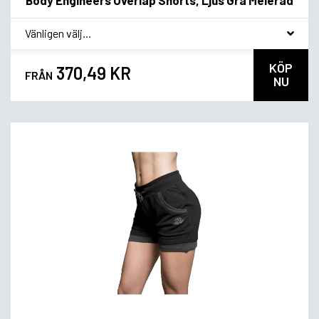
*
Smakvariant
KÖP
370,49 KR
FRÅN
NU