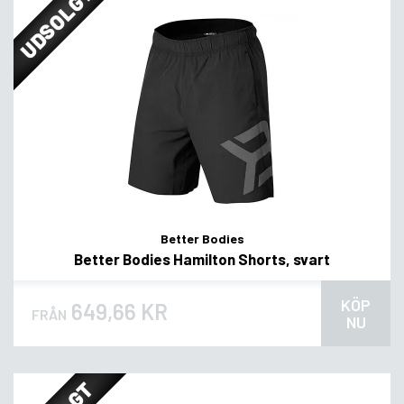
UDSOLGT
Better Bodies
Better Bodies Hamilton Shorts, svart
KÖP
649,66 KR
FRÅN
NU