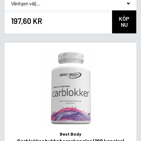
*
Smagsvariant
KÖP
197,60 KR
NU
Best Body
Carblokker bukkehornskapsler (100 kapslar)