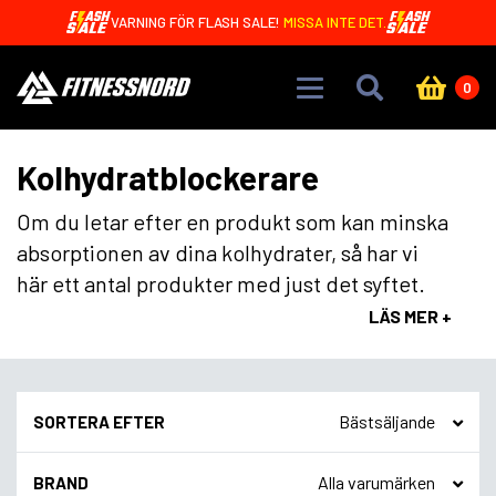
Skip to main content
VARNING FÖR FLASH SALE!
MISSA INTE DET.
0
Kolhydratblockerare
Om du letar efter en produkt som kan minska
absorptionen av dina kolhydrater, så har vi
här ett antal produkter med just det syftet.
LÄS MER +
SORTERA EFTER
BRAND