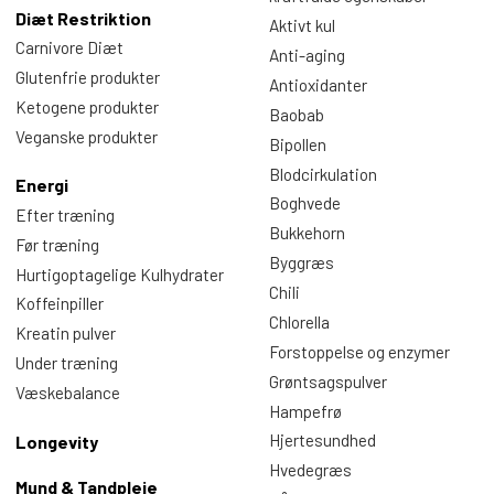
Diæt Restriktion
Aktivt kul
Carnivore Diæt
Anti-aging
Glutenfrie produkter
Antioxidanter
Ketogene produkter
Baobab
Veganske produkter
Bipollen
Blodcirkulation
Energi
Boghvede
Efter træning
Bukkehorn
Før træning
Byggræs
Hurtigoptagelige Kulhydrater
Chili
Koffeinpiller
Chlorella
Kreatin pulver
Forstoppelse og enzymer
Under træning
Grøntsagspulver
Væskebalance
Hampefrø
Hjertesundhed
Longevity
Hvedegræs
Mund & Tandpleje