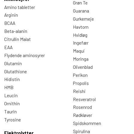
Grøn Te
Amino tabletter
Guarana
Arginin
Gurkemeje
BCAA
Havtorn
Beta-alanin
Hvidløg
Citrullin Malat
Ingefær
EAA
Maqui
Flydende aminosyrer
Moringa
Glutamin
Olivenblad
Glutathione
Perikon
Hidistin
Propolis
HMB
Reishi
Leucin
Resveratrol
Ornithin
Rosenrod
Taurin
Rødkløver
Tyrosine
Spidskommen
Spirulina
Elektrolytter