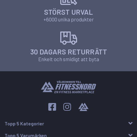
STÖRST URVAL
+6000 unika produkter
30 DAGARS RETURRÄTT
Enkelt och smidigt att byta
Topp 5 Kategorier
Topp 5 Varumärken