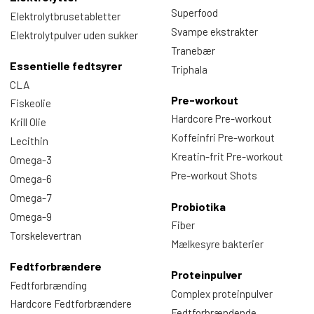
Superfood
Elektrolytbrusetabletter
Svampe ekstrakter
Elektrolytpulver uden sukker
Tranebær
Essentielle fedtsyrer
Triphala
CLA
Pre-workout
Fiskeolie
Hardcore Pre-workout
Krill Olie
Koffeinfri Pre-workout
Lecithin
Kreatin-frit Pre-workout
Omega-3
Pre-workout Shots
Omega-6
Omega-7
Probiotika
Omega-9
Fiber
Torskelevertran
Mælkesyre bakterier
Fedtforbrændere
Proteinpulver
Fedtforbrænding
Complex proteinpulver
Hardcore Fedtforbrændere
Fedtforbrændende