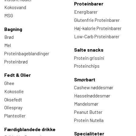
Proteinbarer
Kokosvand
Energibarer
MSG
Glutenfrie Proteinbarer
Høj-kalorie Proteinbarer
Bagning
Low-Carb Proteinbarer
Brød
Mel
Salte snacks
Proteinbageblandinger
Protein grissini
Proteinbrød
Proteinchips
Fedt & Olier
Smørbart
Ghee
Cashew nøddesmør
Kokosolie
Hasselnøddesmør
Oksefedt
Mandelsmør
Oliespray
Peanut Butter
Planteolier
Protein Nutella
Færdigblandede drikke
Specialiteter