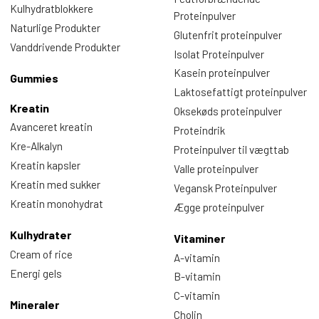
Kulhydratblokkere
Proteinpulver
Naturlige Produkter
Glutenfrit proteinpulver
Vanddrivende Produkter
Isolat Proteinpulver
Kasein proteinpulver
Gummies
Laktosefattigt proteinpulver
Kreatin
Oksekøds proteinpulver
Avanceret kreatin
Proteindrik
Kre-Alkalyn
Proteinpulver til vægttab
Kreatin kapsler
Valle proteinpulver
Kreatin med sukker
Vegansk Proteinpulver
Kreatin monohydrat
Ægge proteinpulver
Kulhydrater
Vitaminer
Cream of rice
A-vitamin
Energi gels
B-vitamin
C-vitamin
Mineraler
Cholin