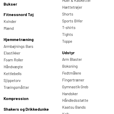
Huer & Kasketter
Bukser
Hættetrøjer
Shorts
Fitnessnord Tøj
Sports BH’er
Kvinder
T-shirts
Mænd
Tights
Hjemmetræning
Toppe
Armbøjnings Bars
Udstyr
Elastikker
Arm Blaster
Foam Roller
Boksning
Håndvægte
Fedtmålere
Kettlebells
Fingertræner
Sjippetorv
Gymnastik Greb
Træingsmåtter
Handsker
Kompression
Håndledsstøtte
Kaatsu Bands
Shakers og Drikkedunke