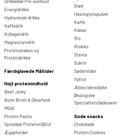
Drikkeklar Pre-workout
Grød
Energidrikke
Havregrynspulver
Hydrerende drikke
Kaffe
Kaffedrik
Kakao
Kollagendrik
Ris
Magnesiumdrik
Riskiks
Proteinshakes og
Stevia
Proteindrikke
Sukrin
Færdiglavede Måltider
Sødemidler
Xylitol
Højt proteinindhold
Æblecidereddike
Beef Jerky
Økologiske
Bone Broth & Oksefond
Specialitetsfødevarer
Müsli
Søde snacks
Protein Pasta
Spiseklar Proteinmåltid
Chokolade
Æggehvider
Protein Cookies