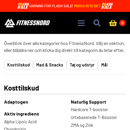
Skip to main content
VARNING FÖR FLASH SALE!
MISSA INTE DET.
0
Överblick över alla kategorier hos FitnessNord. Välj en sektion,
eller bläddra ner och klicka dig direkt till kategorin du letar efter.
Kosttilskud
Mad & Snacks
Tøj og udstyr
Mål
Kosttilskud
Adaptogen
Naturlig Support
Hardcore T-booster
Aktiv ingrediens
Urtebaserede T-Booster
Alpha Lipoic Acid
ZMA og Zink
Chondroitin