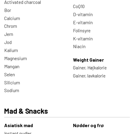
Activated charcoal
CoQ10
Bor
D-vitamin
Calcium
E-vitamin
Chrom
Folinsyre
Jern
K-vitamin
Jod
Niacin
Kalium
Magnesium
Weight Gainer
Mangan
Gainer, Højkalorie
Selen
Gainer, lavkalorie
Silicium
Sodium
Mad & Snacks
Asiatisk mad
Nødder og frø
Instant nudler