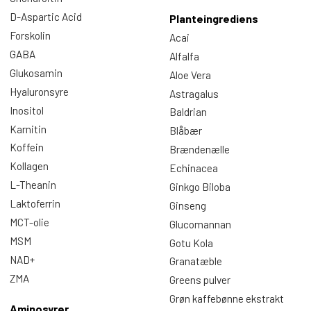
D-Aspartic Acid
Planteingrediens
Forskolin
Acai
GABA
Alfalfa
Glukosamin
Aloe Vera
Hyaluronsyre
Astragalus
Inositol
Baldrian
Karnitin
Blåbær
Koffein
Brændenælle
Kollagen
Echinacea
L-Theanin
Ginkgo Biloba
Laktoferrin
Ginseng
MCT-olie
Glucomannan
MSM
Gotu Kola
NAD+
Granatæble
ZMA
Greens pulver
Grøn kaffebønne ekstrakt
Aminosyrer