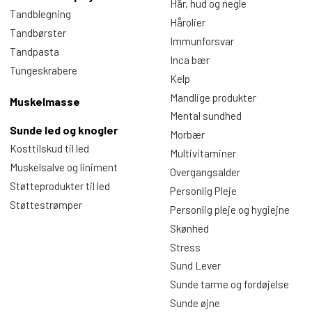
Hår, hud og negle
Tandblegning
Hårolier
Tandbørster
Immunforsvar
Tandpasta
Inca bær
Tungeskrabere
Kelp
Mandlige produkter
Muskelmasse
Mental sundhed
Sunde led og knogler
Morbær
Kosttilskud til led
Multivitaminer
Muskelsalve og liniment
Overgangsalder
Støtteprodukter til led
Personlig Pleje
Støttestrømper
Personlig pleje og hygiejne
Skønhed
Stress
Sund Lever
Sunde tarme og fordøjelse
Sunde øjne