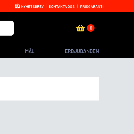
NYHETSBREV
KONTAKTA OSS
PRISGARANTI
0
MÅL
ERBJUDANDEN