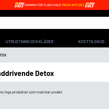
VARNING FÖR FLASH SALE!
MISSA INTE DET.
UTRUSTNING OCH KLÄDER
KOSTTILSKUD
TOX
ddrivende Detox
nns inga produkter som matchar urvalet