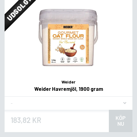
UDSOLGT
Weider
Weider Havremjöl, 1900 gram
Flavor
KÖP
183,82 KR
NU