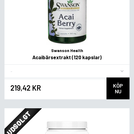
Swanson Health
Acaibärsextrakt (120 kapslar)
Flavor
KÖP
219,42 KR
NU
UDSOLGT