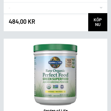
Flavor
KÖP
484,00 KR
NU
Garden of Life