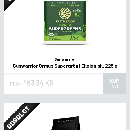
Sunwarrior
Sunwarrior Ormus Supergrönt Ekologisk, 225 g
KÖP
463,34 KR
FRÅN
NU
UDSOLGT