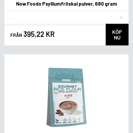
Now Foods Psylliumfröskal pulver, 680 gram
Flavor
KÖP
395,22 KR
FRÅN
NU