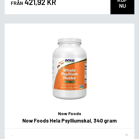
421,92 KR
FRÅN
NU
Now Foods
Now Foods Hela Psylliumskal, 340 gram
Flavor