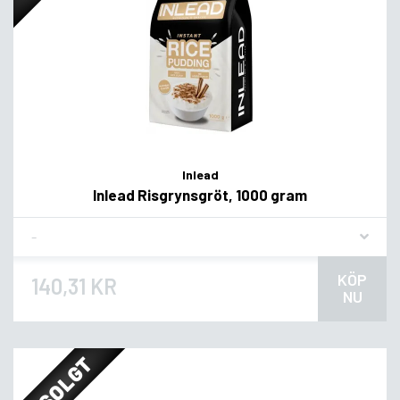
Inlead
Inlead Risgrynsgröt, 1000 gram
Flavor
KÖP
140,31 KR
NU
UDSOLGT