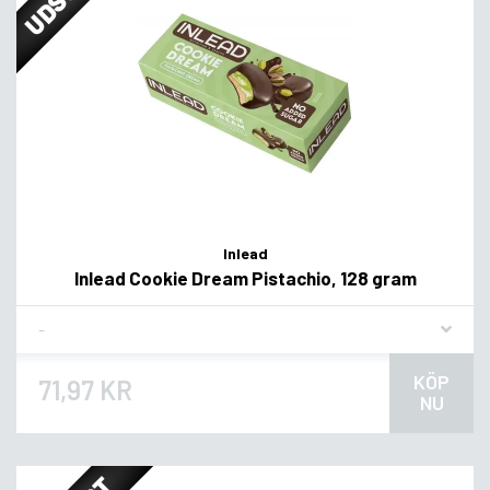
Inlead
Inlead Cookie Dream Pistachio, 128 gram
Flavor
KÖP
71,97 KR
NU