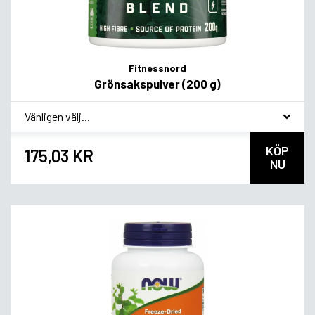
Fitnessnord
Grönsakspulver (200 g)
*
Smagsvariant
KÖP
175,03 KR
NU