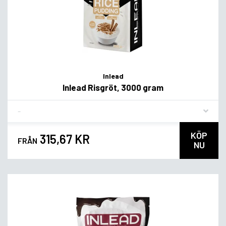
Inlead
Inlead Risgröt, 3000 gram
Flavor
KÖP
315,67 KR
FRÅN
NU