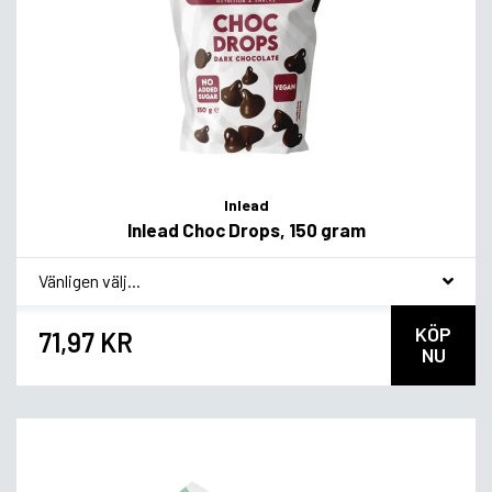
Inlead
Inlead Choc Drops, 150 gram
*
Smakvariant
KÖP
71,97 KR
NU