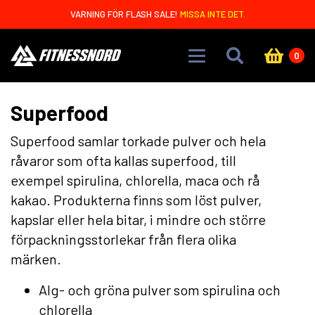
Skip to main content
VARNING FÖR FLASH SALE!
MISSA INTE DET.
0
Superfood
Superfood samlar torkade pulver och hela
råvaror som ofta kallas superfood, till
exempel spirulina, chlorella, maca och rå
kakao. Produkterna finns som löst pulver,
kapslar eller hela bitar, i mindre och större
förpackningsstorlekar från flera olika
märken.
Alg- och gröna pulver som spirulina och
chlorella