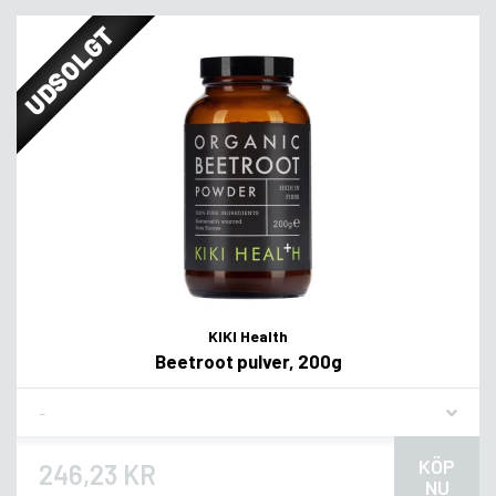
UDSOLGT
KIKI Health
Beetroot pulver, 200g
Flavor
KÖP
246,23 KR
NU