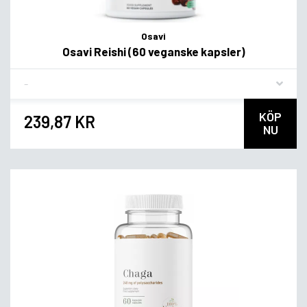
Osavi
Osavi Reishi (60 veganske kapsler)
Flavor
KÖP
239,87 KR
NU