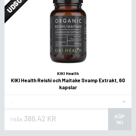
UDSOLGT
KIKI Health
KIKI Health Reishi och Maitake Svamp Extrakt, 60
kapslar
Flavor
KÖP
386,42 KR
FRÅN
NU