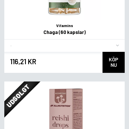
Vitamins
Chaga (60 kapslar)
Flavor
KÖP
116,21 KR
NU
UDSOLGT