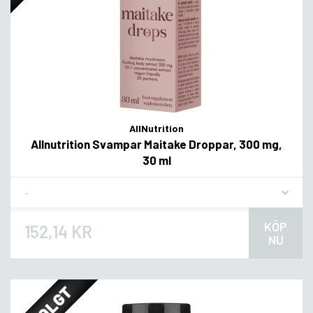
AllNutrition
Allnutrition Svampar Maitake Droppar, 300 mg,
30 ml
Flavor
KÖP
152,14 KR
NU