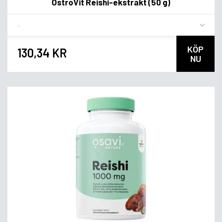
OstroVit Reishi-ekstrakt (50 g)
Flavor
KÖP
130,34 KR
NU