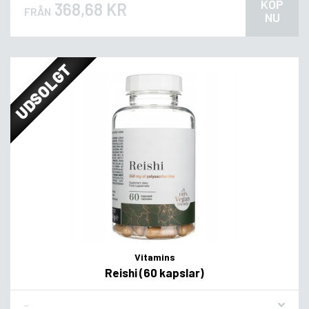
KÖP
368,68 KR
FRÅN
NU
UDSOLGT
Vitamins
Reishi (60 kapslar)
Flavor