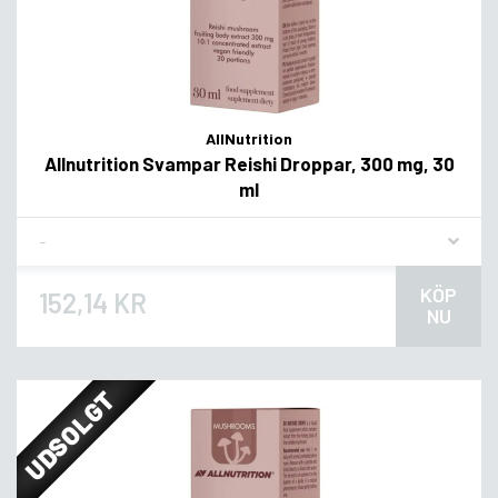
AllNutrition
Allnutrition Svampar Reishi Droppar, 300 mg, 30
ml
Flavor
KÖP
152,14 KR
NU
UDSOLGT