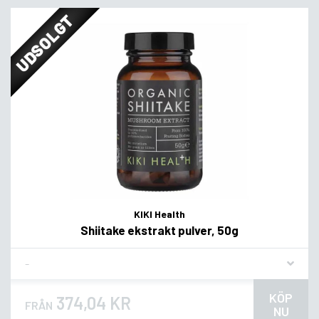
UDSOLGT
KIKI Health
Shiitake ekstrakt pulver, 50g
Flavor
KÖP
374,04 KR
FRÅN
NU