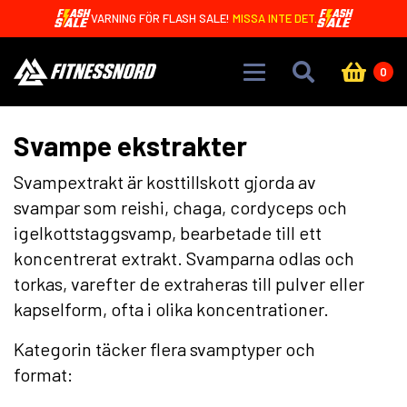
Skip to main content
VARNING FÖR FLASH SALE!
MISSA INTE DET.
0
Svampe ekstrakter
Svampextrakt är kosttillskott gjorda av
svampar som reishi, chaga, cordyceps och
igelkottstaggsvamp, bearbetade till ett
koncentrerat extrakt. Svamparna odlas och
torkas, varefter de extraheras till pulver eller
kapselform, ofta i olika koncentrationer.
Kategorin täcker flera svamptyper och
format: