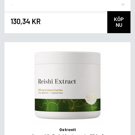
Flavor
KÖP
130,34 KR
NU
Ostrovit