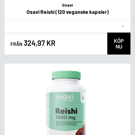
Osavi
Osavi Reishi (120 veganske kapsler)
Flavor
KÖP
324,97 KR
FRÅN
NU