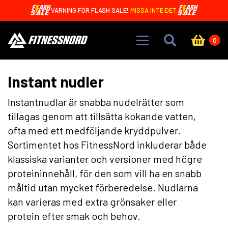
Skip to main content
VARNING FÖR FLASH SALE!
MISSA INTE DET.
0
Instant nudler
Instantnudlar är snabba nudelrätter som
tillagas genom att tillsätta kokande vatten,
ofta med ett medföljande kryddpulver.
Sortimentet hos FitnessNord inkluderar både
klassiska varianter och versioner med högre
proteininnehåll, för den som vill ha en snabb
måltid utan mycket förberedelse. Nudlarna
kan varieras med extra grönsaker eller
protein efter smak och behov.