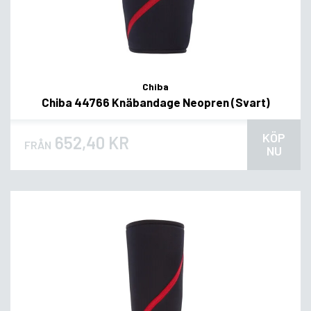
Chiba
Chiba 44766 Knäbandage Neopren (Svart)
KÖP
652,40 KR
FRÅN
NU