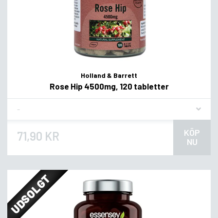
Holland & Barrett
Rose Hip 4500mg, 120 tabletter
Flavor
KÖP
71,90 KR
NU
UDSOLGT