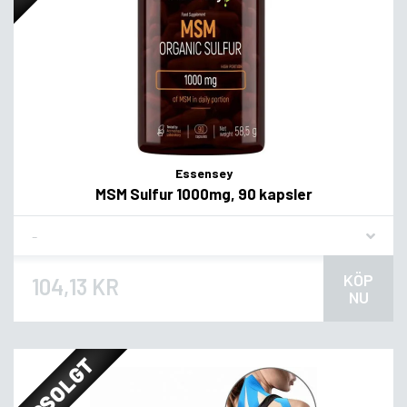
Essensey
MSM Sulfur 1000mg, 90 kapsler
Flavor
KÖP
104,13 KR
NU
UDSOLGT