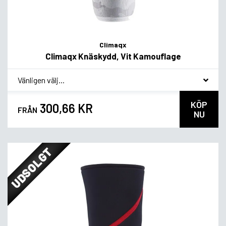
Climaqx
Climaqx Knäskydd, Vit Kamouflage
*
Smakvariant
KÖP
300,66 KR
FRÅN
NU
UDSOLGT