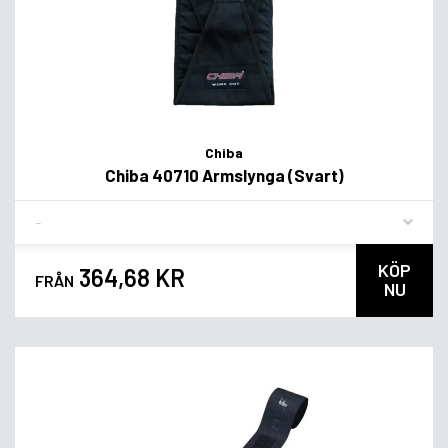
Chiba
Chiba 40710 Armslynga (Svart)
Flavor
KÖP
364,68 KR
FRÅN
NU