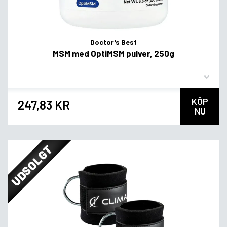
Doctor's Best
MSM med OptiMSM pulver, 250g
Flavor
KÖP
247,83 KR
NU
UDSOLGT