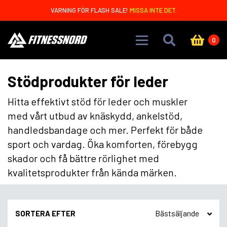
Skip to main content
VARNING FÖR FLASH SALE!
MISSA INTE DET.
0
Stödprodukter för leder
Hitta effektivt stöd för leder och muskler
med vårt utbud av knäskydd, ankelstöd,
handledsbandage och mer. Perfekt för både
sport och vardag. Öka komforten, förebygg
skador och få bättre rörlighet med
kvalitetsprodukter från kända märken.
SORTERA EFTER