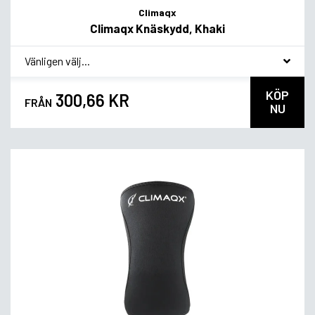
Climaqx
Climaqx Knäskydd, Khaki
*
Smakvariant
KÖP
300,66 KR
FRÅN
NU