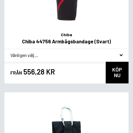
Chiba
Chiba 44756 Armbågsbandage (Svart)
*
Smakvariant
KÖP
556,28 KR
FRÅN
NU