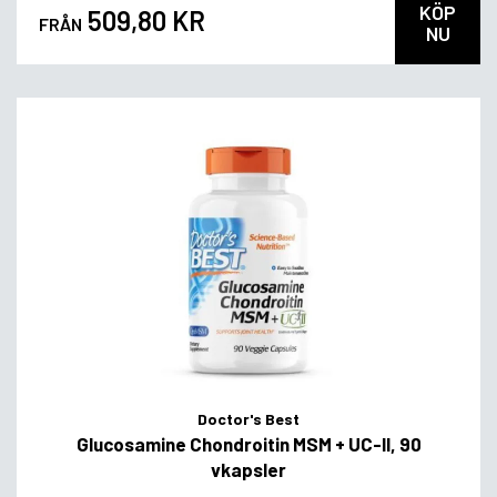
KÖP
509,80 KR
FRÅN
NU
Doctor's Best
Glucosamine Chondroitin MSM + UC-II, 90
vkapsler