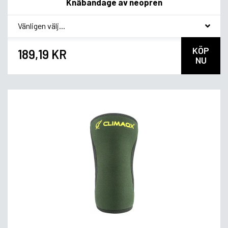
Knäbandage av neopren
*
Smagsvariant
KÖP
189,19 KR
NU