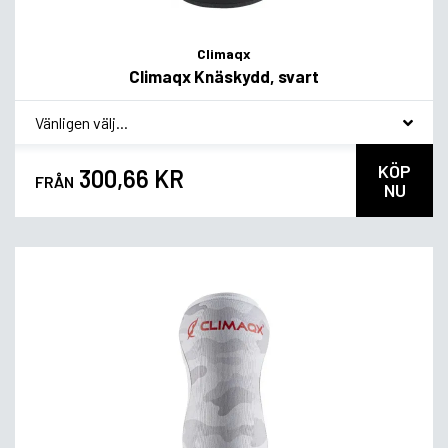
Climaqx
Climaqx Knäskydd, svart
*
Smakvariant
KÖP
300,66 KR
FRÅN
NU