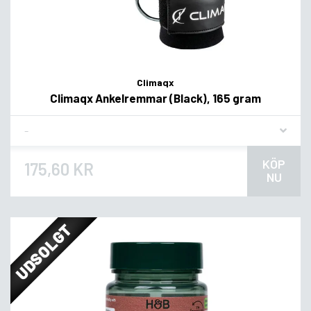
Climaqx
Climaqx Ankelremmar (Black), 165 gram
Flavor
KÖP
175,60 KR
NU
UDSOLGT