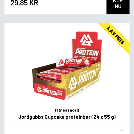
KÖP
29,85 KR
NU
LAV PRIS
Fitnessnord
Jordgubbs Cupcake proteinbar (24 x 55 g)
Flavor