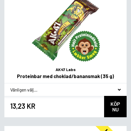
AK47 Labs
Proteinbar med choklad/banansmak (35 g)
*
Smagsvariant
KÖP
13,23 KR
NU