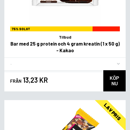
75% SOLGT
Tilbud
Bar med 25 g protein och 4 gram kreatin (1 x 50 g)
- Kakao
Flavor
KÖP
13,23 KR
FRÅN
NU
LAV PRIS