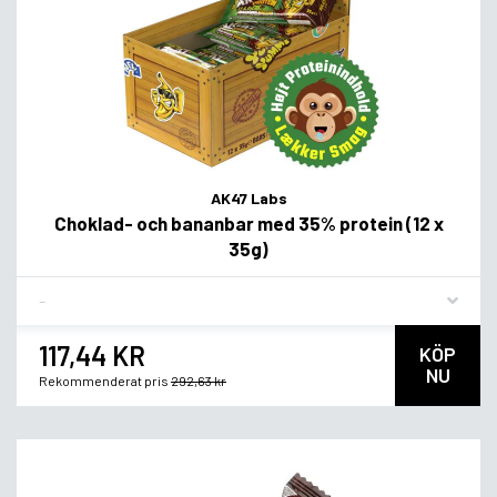
AK47 Labs
Choklad- och bananbar med 35% protein (12 x
35g)
Flavor
117,44 KR
KÖP
NU
Rekommenderat pris
292,63 kr