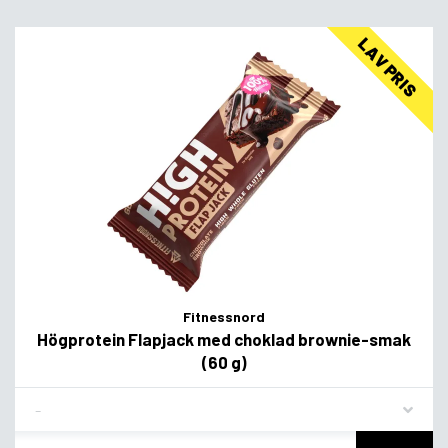
LAV PRIS
Fitnessnord
Högprotein Flapjack med choklad brownie-smak
(60 g)
Flavor