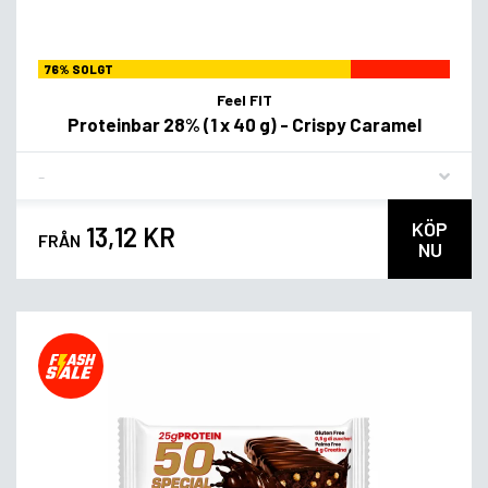
76% SOLGT
Feel FIT
Proteinbar 28% (1 x 40 g) - Crispy Caramel
Flavor
KÖP
13,12 KR
FRÅN
NU