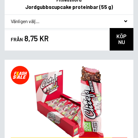
Jordgubbscupcake proteinbar (55 g)
*
Smagsvariant
KÖP
8,75 KR
FRÅN
NU