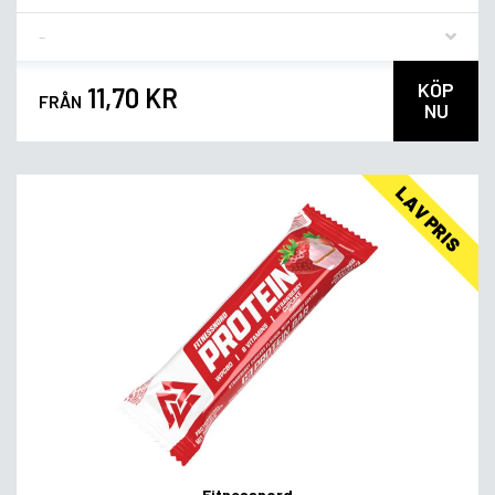
Flavor
KÖP
11,70 KR
FRÅN
NU
LAV PRIS
Fitnessnord