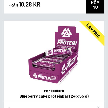
KÖP
10,28 KR
FRÅN
NU
LAV PRIS
Fitnessnord
Blueberry cake proteinbar (24 x 55 g)
Flavor