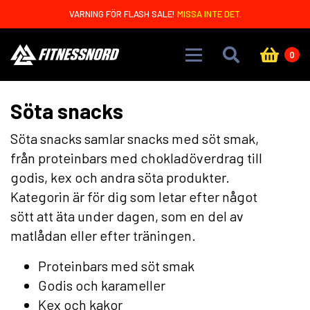
Skip to main content
VARNING FÖR FLASH SALE!
MISSA INTE DET.
0
Söta snacks
Söta snacks samlar snacks med söt smak,
från proteinbars med chokladöverdrag till
godis, kex och andra söta produkter.
Kategorin är för dig som letar efter något
sött att äta under dagen, som en del av
matlådan eller efter träningen.
Proteinbars med söt smak
Godis och karameller
Kex och kakor