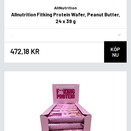
AllNutrition
Allnutrition Fitking Protein Wafer, Peanut Butter,
24 x 39 g
Flavor
KÖP
472,18 KR
NU