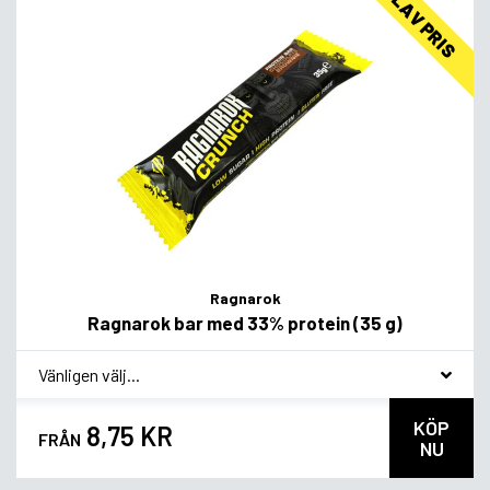
LAV PRIS
Ragnarok
Ragnarok bar med 33% protein (35 g)
*
Smagsvariant
KÖP
8,75 KR
FRÅN
NU