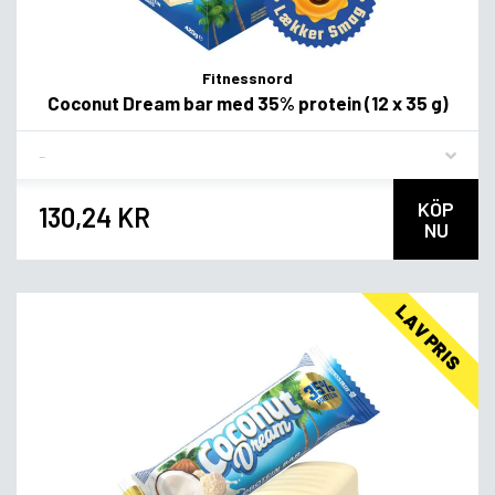
Fitnessnord
Coconut Dream bar med 35% protein (12 x 35 g)
Flavor
KÖP
130,24 KR
NU
LAV PRIS