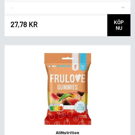
Flavor
KÖP
27,78 KR
NU
AllNutrition