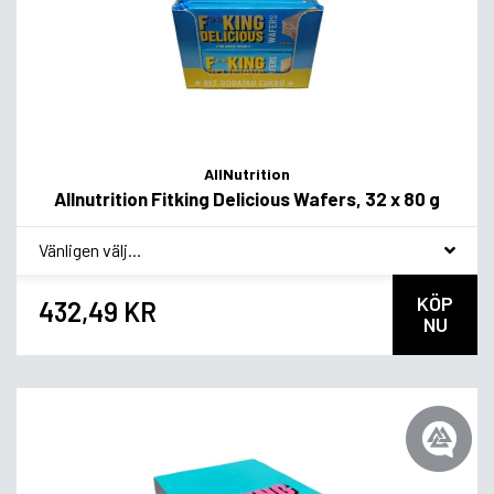
AllNutrition
Allnutrition Fitking Delicious Wafers, 32 x 80 g
*
Smakvariant
KÖP
432,49 KR
NU