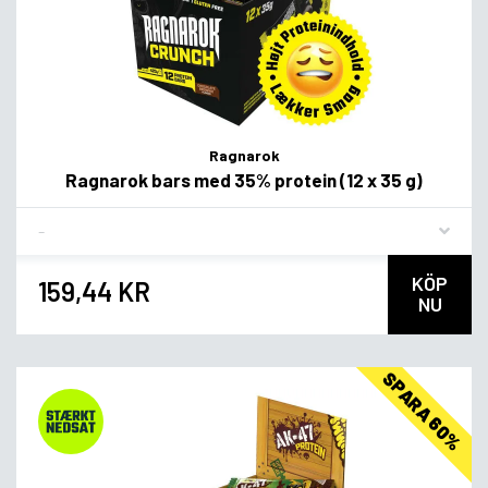
Ragnarok
Ragnarok bars med 35% protein (12 x 35 g)
Flavor
KÖP
159,44 KR
NU
SPARA 60%