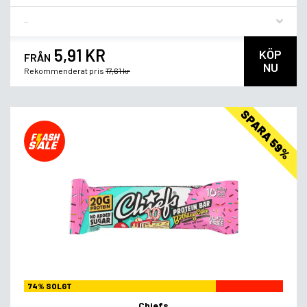
Flavor
5,91 KR
KÖP
FRÅN
NU
Rekommenderat pris
17,61 kr
SPARA 59%
74% SOLGT
Chiefs