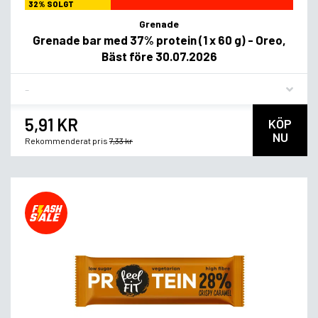
32% SOLGT
Grenade
Grenade bar med 37% protein (1 x 60 g) - Oreo,
Bäst före 30.07.2026
Flavor
5,91 KR
KÖP
NU
Rekommenderat pris
7,33 kr