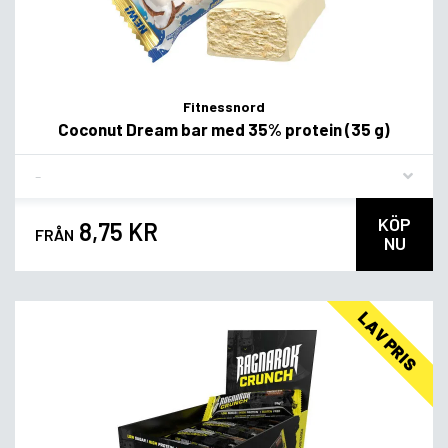
Fitnessnord
Coconut Dream bar med 35% protein (35 g)
Flavor
KÖP
8,75 KR
FRÅN
NU
LAV PRIS