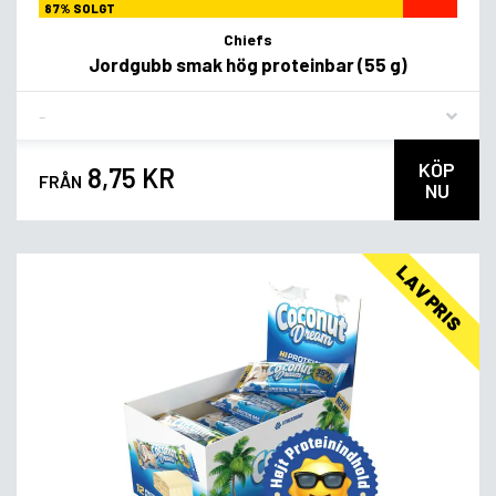
87% SOLGT
Chiefs
Jordgubb smak hög proteinbar (55 g)
Flavor
KÖP
8,75 KR
FRÅN
NU
LAV PRIS