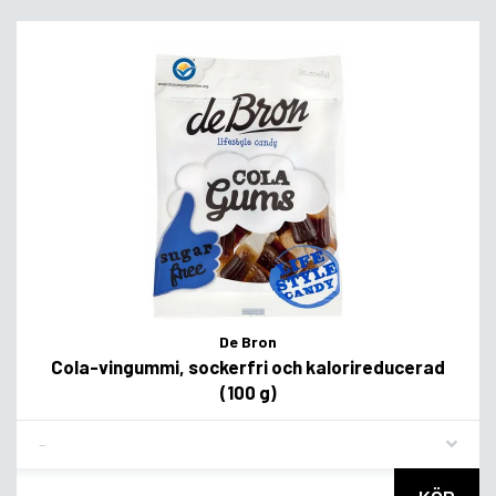
De Bron
Cola-vingummi, sockerfri och kalorireducerad
(100 g)
Flavor