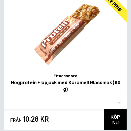
LAV PRIS
Fitnessnord
Högprotein Flapjack med Karamell Glassmak (60
g)
Flavor
KÖP
10,28 KR
FRÅN
NU