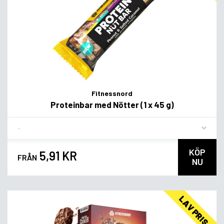
Fitnessnord
Proteinbar med Nötter (1 x 45 g)
Flavor
KÖP
5,91 KR
FRÅN
NU
LAV PRIS