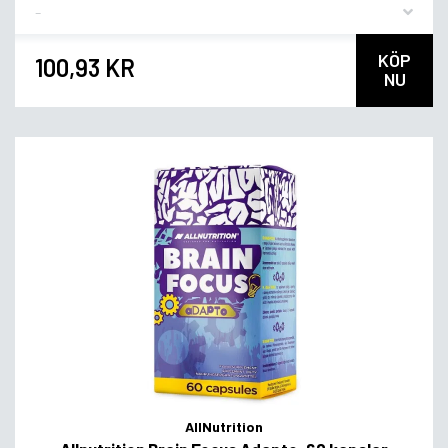
Flavor
KÖP
100,93 KR
NU
AllNutrition