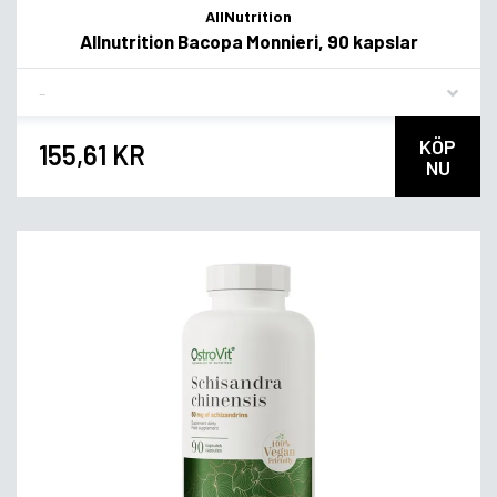
AllNutrition
Allnutrition Bacopa Monnieri, 90 kapslar
Flavor
KÖP
155,61 KR
NU