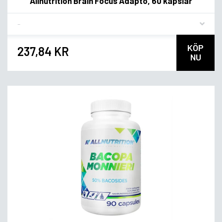
Allnutrition Brain Focus Adapto, 60 kapslar
Flavor
KÖP
237,84 KR
NU