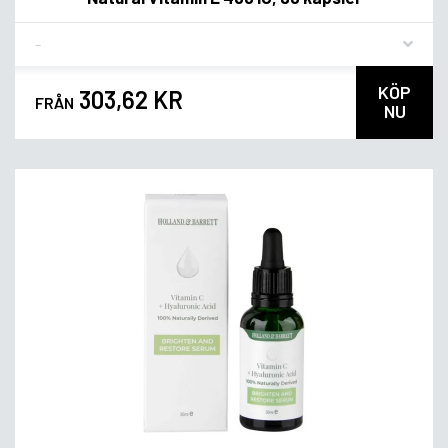
Flavor
KÖP
303,62 KR
FRÅN
NU