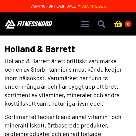
Skip to main content
VARNING FÖR FLASH SALE!
MISSA INTE DET.
0
Holland & Barrett
Holland & Barrett är ett brittiskt varumärke
och en av Storbritanniens mest kända kedjor
inom hälsokost. Varumärket har funnits
under många år och har byggt upp ett brett
sortiment av vitaminer, mineraler och andra
kosttillskott samt naturliga livsmedel.
Sortimentet täcker bland annat vitamin- och
mineraltillskott, örtbaserade produkter,
proteinprodukter och en rad torkade