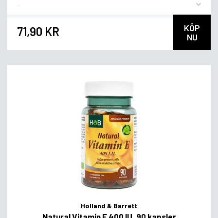
Flavor
KÖP
71,90 KR
NU
Holland & Barrett
Natural Vitamin E 400 IU, 90 kapsler