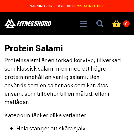
Skip to main content
VARNING FÖR FLASH SALE!
MISSA INTE DET.
0
Protein Salami
Proteinsalami är en torkad korvtyp, tillverkad
som klassisk salami men med ett högre
proteininnehåll än vanlig salami. Den
används som en salt snack som kan ätas
ensam, som tillbehör till en måltid, eller i
matlådan.
Kategorin täcker olika varianter:
Hela stänger att skära själv