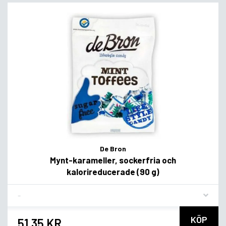
De Bron
Mynt-karameller, sockerfria och
kalorireducerade (90 g)
Flavor
KÖP
51,35 KR