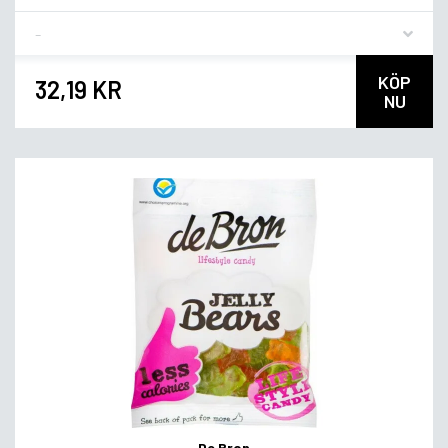
Flavor
KÖP
32,19 KR
NU
De Bron