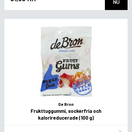
NU
De Bron
Frukttuggummi, sockerfria och
kalorireducerade (100 g)
Flavor