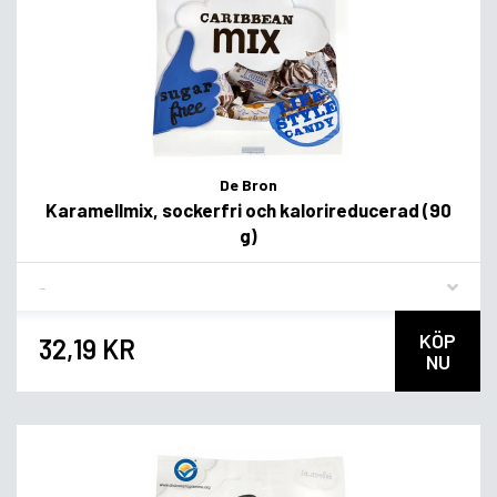
De Bron
Karamellmix, sockerfri och kalorireducerad (90
g)
Flavor
KÖP
32,19 KR
NU