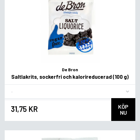
De Bron
Saltlakrits, sockerfri och kalorireducerad (100 g)
Flavor
KÖP
31,75 KR
NU