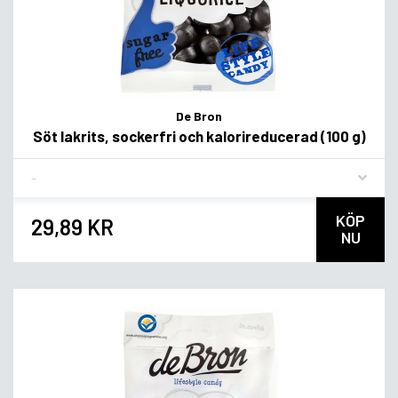
De Bron
Söt lakrits, sockerfri och kalorireducerad (100 g)
Flavor
KÖP
29,89 KR
NU