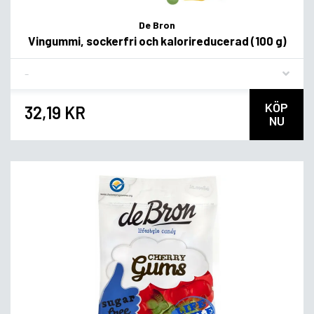
De Bron
Vingummi, sockerfri och kalorireducerad (100 g)
Flavor
KÖP
32,19 KR
NU