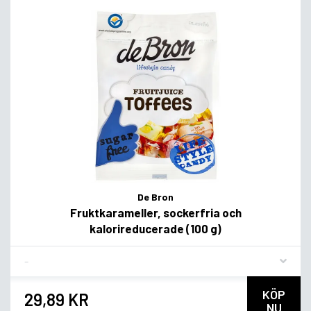
De Bron
Fruktkarameller, sockerfria och
kalorireducerade (100 g)
Flavor
KÖP
29,89 KR
NU