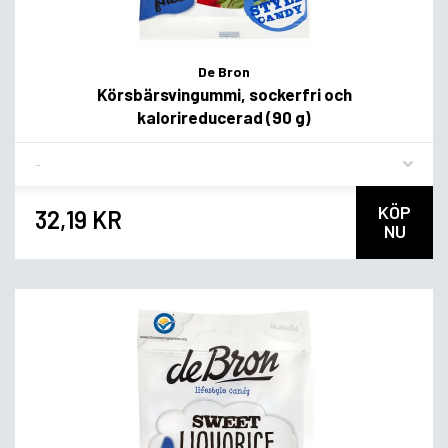
De Bron
Körsbärsvingummi, sockerfri och
kalorireducerad (90 g)
Flavor
KÖP
32,19 KR
NU