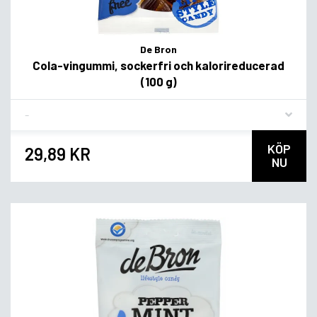
De Bron
Cola-vingummi, sockerfri och kalorireducerad
(100 g)
Flavor
KÖP
29,89 KR
NU