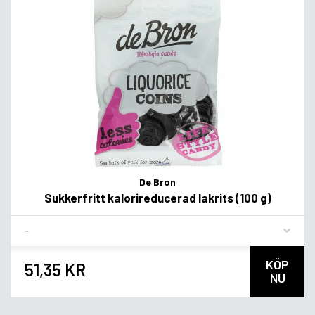
De Bron
Sukkerfritt kalorireducerad lakrits (100 g)
Flavor
KÖP
51,35 KR
NU