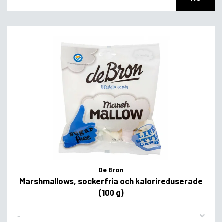
De Bron
Marshmallows, sockerfria och kalorireduserade
(100 g)
Flavor