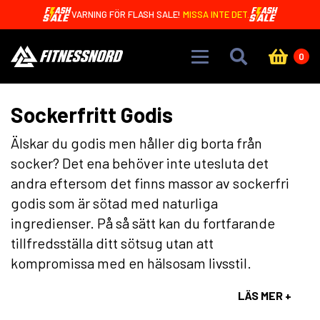
Skip to main content
BARA 1,99 KR! 🤩 CREAMY CORE BARS MED 15G PROTEIN
0
Sockerfritt Godis
Älskar du godis men håller dig borta från
socker? Det ena behöver inte utesluta det
andra eftersom det finns massor av sockerfri
godis som är sötad med naturliga
ingredienser. På så sätt kan du fortfarande
tillfredsställa ditt sötsug utan att
kompromissa med en hälsosam livsstil.
LÄS MER +