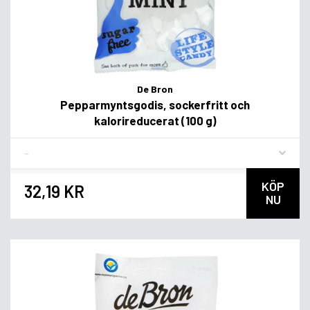
De Bron
Pepparmyntsgodis, sockerfritt och
kalorireducerat (100 g)
Flavor
KÖP
32,19 KR
NU