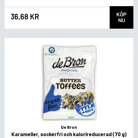
KÖP
36,68 KR
NU
De Bron
Karameller, sockerfri och kalorireducerad (70 g)