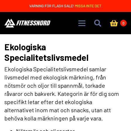
Skip to main content
VARNING FÖR FLASH SALE!
MISSA INTE DET.
0
Ekologiska
Specialitetslivsmedel
Ekologiska Specialitetslivsmedel samlar
livsmedel med ekologisk märkning, från
nötsmör och oljor till spannmål, torkade
råvaror och bakverk. Kategorin är för dig som
specifikt letar efter det ekologiska
alternativet inom mat och snacks, utan att
behöva kolla märkningen på varje vara.