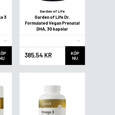
Garden of Life
ga 3
Garden of Life Dr.
Formulated Vegan Prenatal
DHA, 30 kapslar
Flavor
KÖP
KÖP
385,54 KR
NU
NU