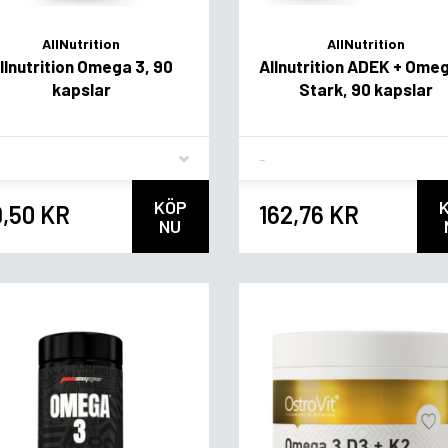
AllNutrition
AllNutrition
llnutrition Omega 3, 90
Allnutrition ADEK + Ome
kapslar
Stark, 90 kapslar
vor
Flavor
KÖP
9,50 KR
162,76 KR
NU