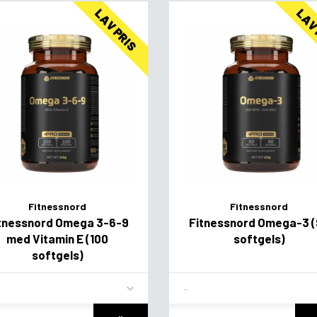
LAV PRIS
LAV
Fitnessnord
Fitnessnord
tnessnord Omega 3-6-9
Fitnessnord Omega-3 
med Vitamin E (100
softgels)
softgels)
vor
Flavor