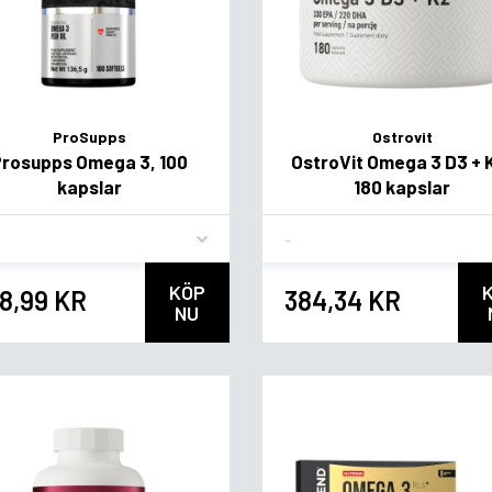
ProSupps
Ostrovit
Prosupps Omega 3, 100
OstroVit Omega 3 D3 + 
kapslar
180 kapslar
vor
Flavor
KÖP
8,99 KR
384,34 KR
NU