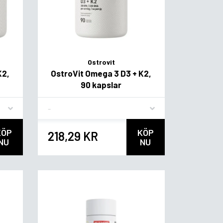
Ostrovit
K2,
OstroVit Omega 3 D3 + K2,
90 kapslar
Flavor
KÖP
KÖP
218,29 KR
NU
NU