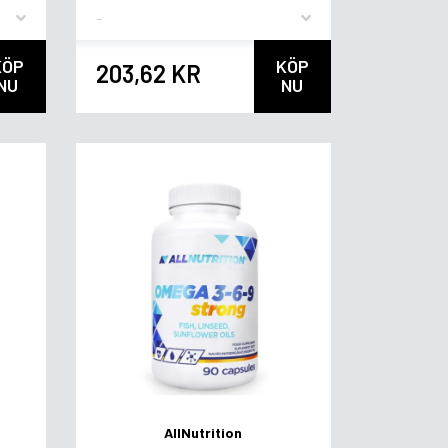
Flavor
KÖP
KÖP
203,62 KR
NU
NU
AllNutrition