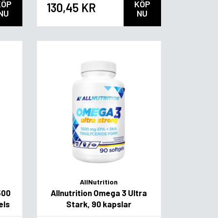
KÖP
KÖP
130,45 KR
NU
NU
AllNutrition
500
Allnutrition Omega 3 Ultra
els
Stark, 90 kapslar