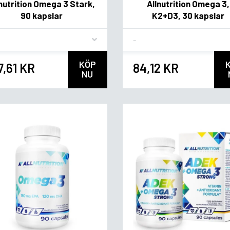
lnutrition Omega 3 Stark,
Allnutrition Omega 3,
90 kapslar
K2+D3, 30 kapslar
vor
Flavor
KÖP
7,61 KR
84,12 KR
NU