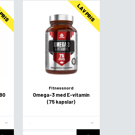
 PRIS
LAV PRIS
Fitnessnord
(90
Omega-3 med E-vitamin
(75 kapslar)
Flavor