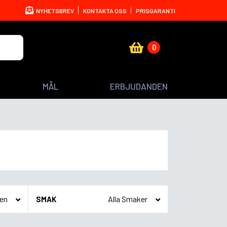
NYHETSBREV
KONTAKTA OSS
PRISGARANTI
0
MÅL
ERBJUDANDEN
SMAK