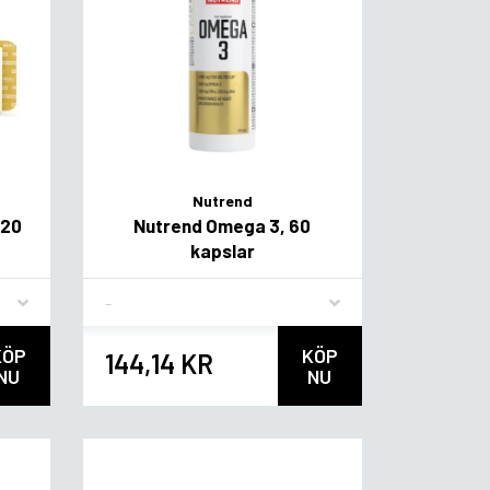
Nutrend
120
Nutrend Omega 3, 60
kapslar
Flavor
KÖP
KÖP
144,14 KR
NU
NU