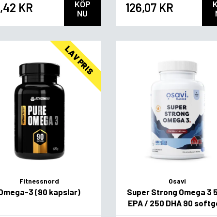
KÖP
,42 KR
126,07 KR
NU
LAV PRIS
Fitnessnord
Osavi
Omega-3 (90 kapslar)
Super Strong Omega 3 
EPA / 250 DHA 90 softg