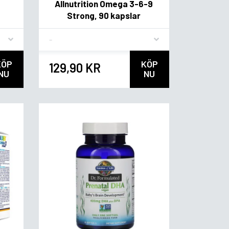
Allnutrition Omega 3-6-9
Strong, 90 kapslar
Flavor
KÖP
KÖP
129,90 KR
NU
NU