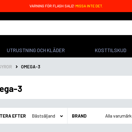
VARNING FÖR FLASH SALE!
MISSA INTE DET.
UTRUSTNING OCH KLÄDER
KOSTTILSKUD
SYROR
OMEGA-3
ega-3
TERA EFTER
BRAND