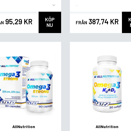
vor
Flavor
KÖP
95,29 KR
387,74 KR
ÅN
FRÅN
NU
AllNutrition
AllNutrition