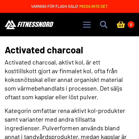
Skip to main content
VARNING FÖR FLASH SALE!
MISSA INTE DET.
0
Activated charcoal
Activated charcoal, aktivt kol, är ett
kosttillskott gjort av finmalet kol, ofta från
kokosnötsskal eller annat organiskt material
som värmebehandlats i processen. Det säljs
oftast som kapslar eller löst pulver.
Kategorin omfattar rena aktivt kol-produkter
samt varianter med andra tillsatta
ingredienser. Pulverformen används bland
annat i tandvårdsprodukter, medan kapslar är