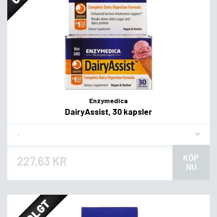
Enzymedica
DairyAssist, 30 kapsler
Flavor
KÖP
227,63 KR
NU