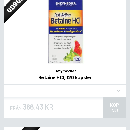
UDSOLGT
Enzymedica
Betaine HCl, 120 kapsler
Flavor
KÖP
366,43 KR
FRÅN
NU