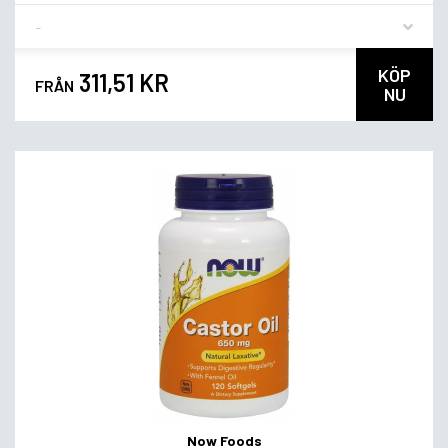
Flavor
KÖP
311,51 KR
FRÅN
NU
Now Foods