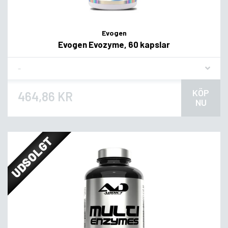
Evogen
Evogen Evozyme, 60 kapslar
Flavor
KÖP
464,86 KR
NU
UDSOLGT