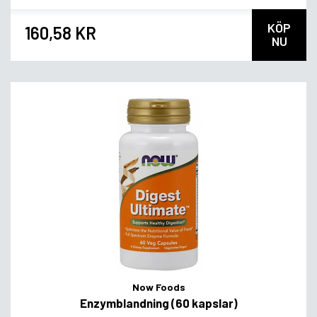
KÖP
160,58 KR
NU
Now Foods
Enzymblandning (60 kapslar)