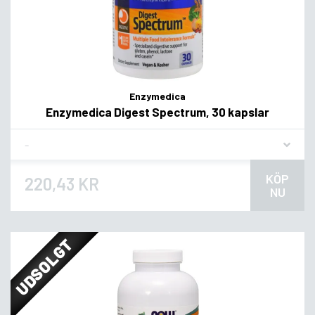
Enzymedica
Enzymedica Digest Spectrum, 30 kapslar
Flavor
KÖP
220,43 KR
NU
UDSOLGT