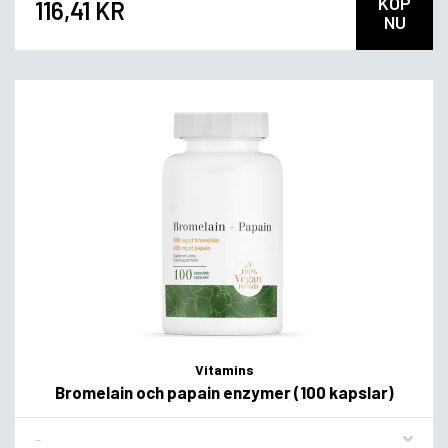
KÖP
116,41 KR
NU
Vitamins
Bromelain och papain enzymer (100 kapslar)
Flavor