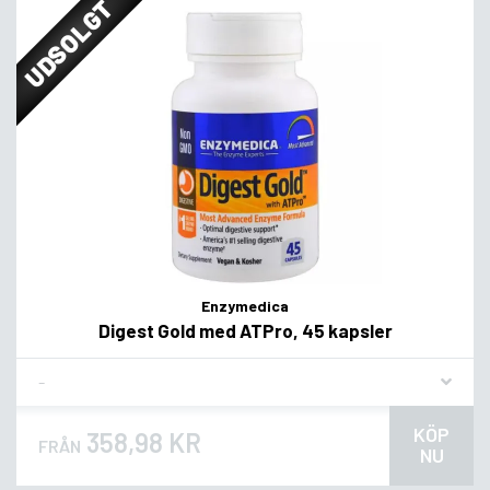
UDSOLGT
Enzymedica
Digest Gold med ATPro, 45 kapsler
Flavor
KÖP
358,98 KR
FRÅN
NU