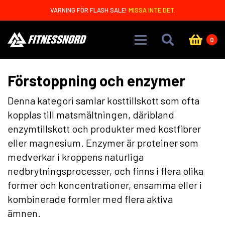
Skip to main content
VARNING FÖR FLASH SALE!
MISSA INTE DET.
0
Förstoppning och enzymer
Denna kategori samlar kosttillskott som ofta
kopplas till matsmältningen, däribland
enzymtillskott och produkter med kostfibrer
eller magnesium. Enzymer är proteiner som
medverkar i kroppens naturliga
nedbrytningsprocesser, och finns i flera olika
former och koncentrationer, ensamma eller i
kombinerade formler med flera aktiva
ämnen.