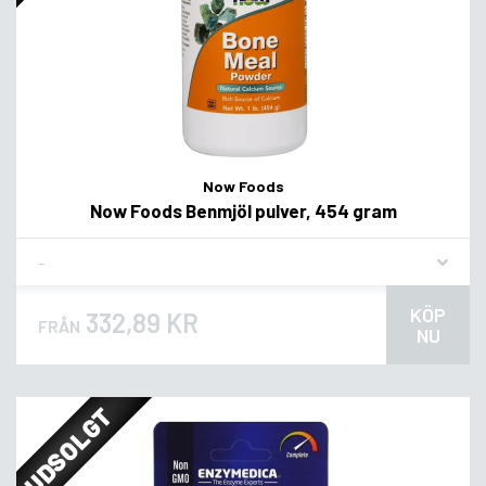
Now Foods
Now Foods Benmjöl pulver, 454 gram
Flavor
KÖP
332,89 KR
FRÅN
NU
UDSOLGT