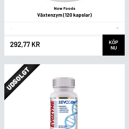
Now Foods
Växtenzym (120 kapslar)
Flavor
KÖP
292,77 KR
NU
UDSOLGT