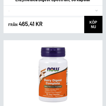
Flavor
KÖP
465,41 KR
FRÅN
NU