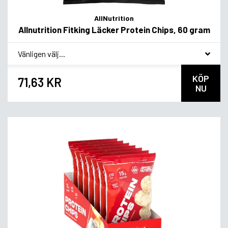
AllNutrition
Allnutrition Fitking Läcker Protein Chips, 60 gram
*
Smakvariant
KÖP
71,63 KR
NU