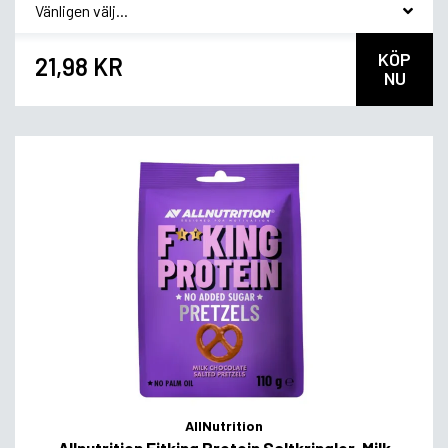
*
Smagsvariant
KÖP
21,98 KR
NU
AllNutrition
Allnutrition Fitking Protein Saltkringlor, Milk