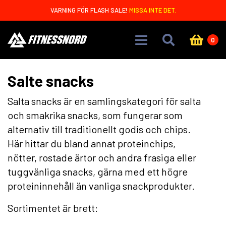
Skip to main content
VARNING FÖR FLASH SALE!
MISSA INTE DET.
0
Salte snacks
Salta snacks är en samlingskategori för salta
och smakrika snacks, som fungerar som
alternativ till traditionellt godis och chips.
Här hittar du bland annat proteinchips,
nötter, rostade ärtor och andra frasiga eller
tuggvänliga snacks, gärna med ett högre
proteininnehåll än vanliga snackprodukter.
Sortimentet är brett: