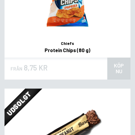
Chiefs
Protein Chips (80 g)
KÖP
8,75 KR
FRÅN
NU
UDSOLGT