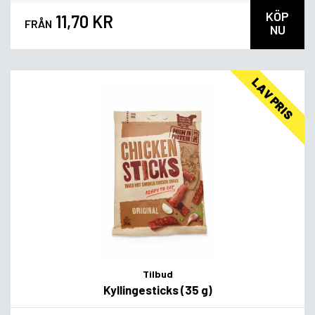
KÖP
11,70 KR
FRÅN
NU
LAV PRIS
Tilbud
Kyllingesticks (35 g)