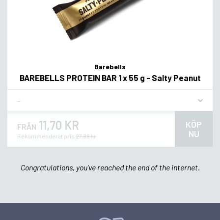
Barebells
BAREBELLS PROTEIN BAR 1 x 55 g - Salty Peanut
Flavor
11,70 KR
KÖP
FRÅN
NU
Rekommenderat pris
27,88 kr
Congratulations, you've reached the end of the internet.