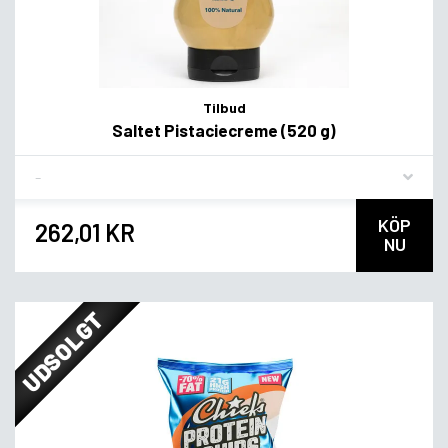
Tilbud
Saltet Pistaciecreme (520 g)
Flavor
KÖP
262,01 KR
NU
UDSOLGT