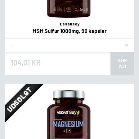
Essensey
MSM Sulfur 1000mg, 90 kapsler
Flavor
KÖP
104,01 KR
NU
UDSOLGT