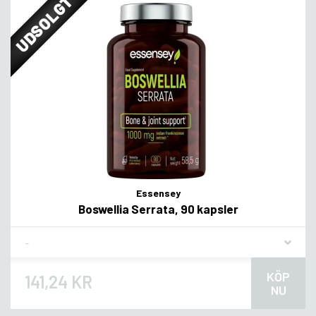
UDSOLGT
Essensey
Boswellia Serrata, 90 kapsler
Flavor
KÖP
141,24 KR
NU