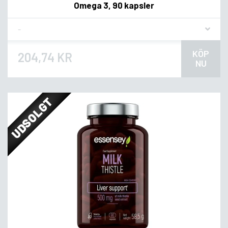
Omega 3, 90 kapsler
Flavor
KÖP
204,74 KR
NU
UDSOLGT