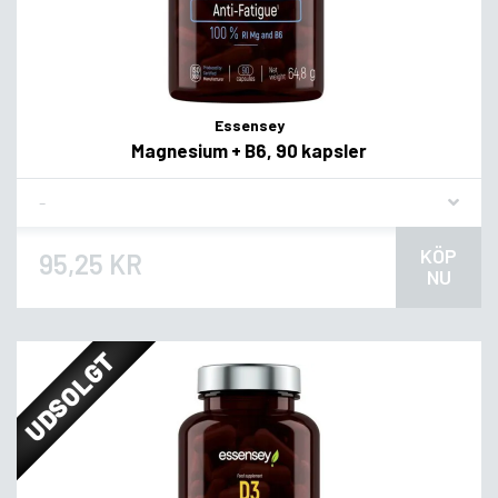
Essensey
Magnesium + B6, 90 kapsler
Flavor
KÖP
95,25 KR
NU
UDSOLGT