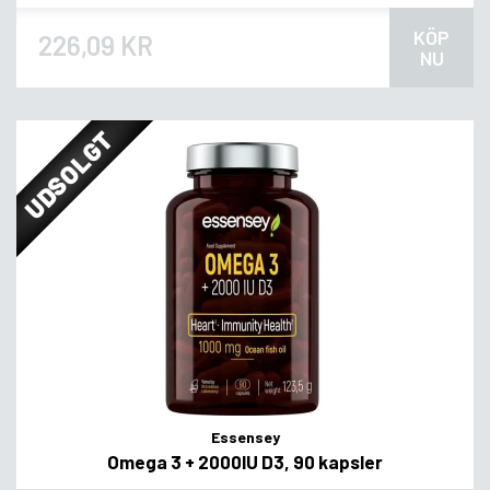
KÖP
226,09 KR
NU
UDSOLGT
Essensey
Omega 3 + 2000IU D3, 90 kapsler