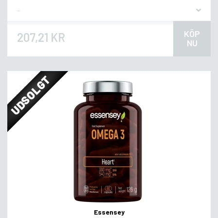
Flavor
KÖP
207,21 KR
NU
UDSOLGT
Essensey