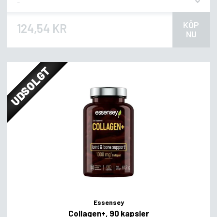
KÖP
124,54 KR
NU
UDSOLGT
Essensey
Collagen+, 90 kapsler