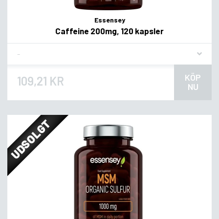
Essensey
Caffeine 200mg, 120 kapsler
Flavor
KÖP
109,21 KR
NU
UDSOLGT