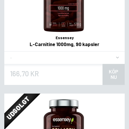
Essensey
L-Carnitine 1000mg, 90 kapsler
Flavor
KÖP
166,70 KR
NU
UDSOLGT