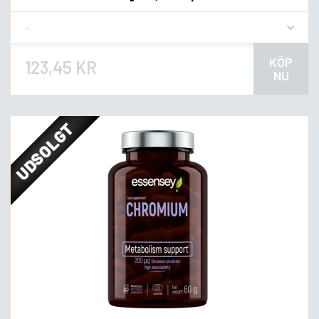
Flavor
KÖP
123,45 KR
NU
UDSOLGT