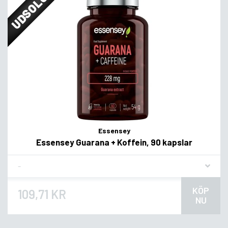
UDSOLGT
Essensey
Essensey Guarana + Koffein, 90 kapslar
Flavor
KÖP
109,71 KR
NU