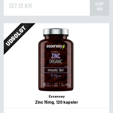
KÖP
137,13 KR
NU
UDSOLGT
Essensey
Zinc 15mg, 120 kapsler
Flavor