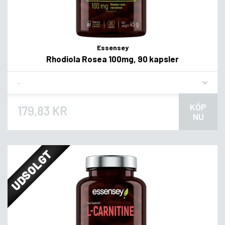
Essensey
Rhodiola Rosea 100mg, 90 kapsler
Flavor
KÖP
179,83 KR
NU
UDSOLGT