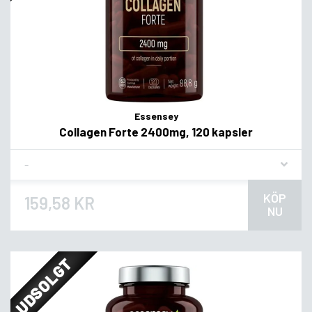
Essensey
Collagen Forte 2400mg, 120 kapsler
Flavor
KÖP
159,58 KR
NU
UDSOLGT