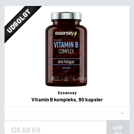
UDSOLGT
Essensey
Vitamin B kompleks, 90 kapsler
Flavor
KÖP
126,68 KR
NU