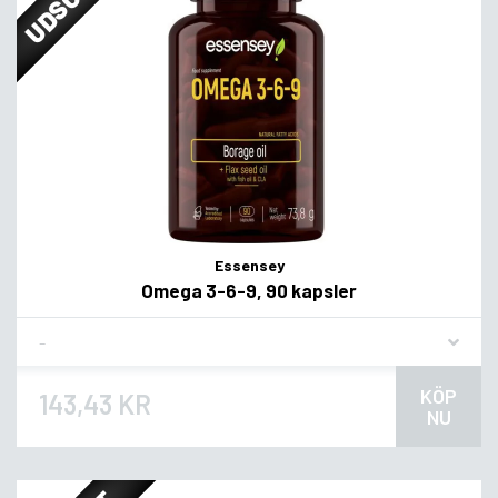
Essensey
Omega 3-6-9, 90 kapsler
Flavor
KÖP
143,43 KR
NU