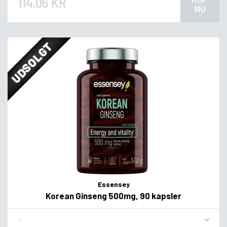
114,06 KR
NU
UDSOLGT
Essensey
Korean Ginseng 500mg, 90 kapsler
Flavor