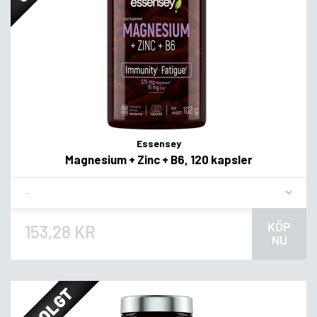
Essensey
Magnesium + Zinc + B6, 120 kapsler
Flavor
KÖP
153,28 KR
NU
UDSOLGT