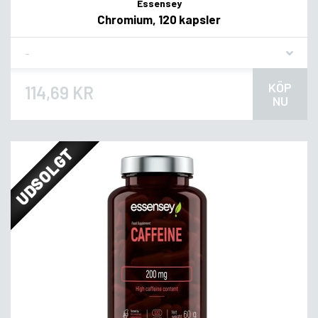
Essensey
Chromium, 120 kapsler
Flavor
KÖP
114,69 KR
NU
UDSOLGT