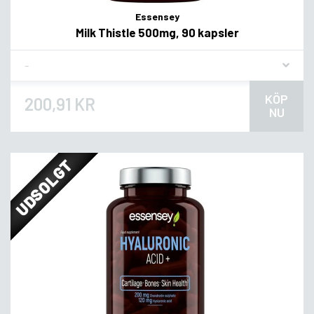
Essensey
Milk Thistle 500mg, 90 kapsler
Flavor
KÖP
200,91 KR
NU
UDSOLGT