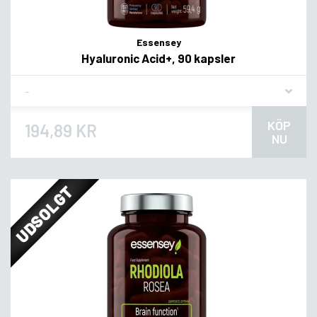
Essensey
Hyaluronic Acid+, 90 kapsler
Flavor
KÖP
194,89 KR
NU
UDSOLGT