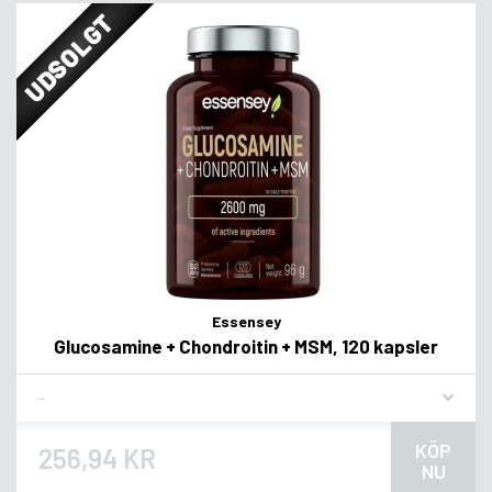
UDSOLGT
Essensey
Glucosamine + Chondroitin + MSM, 120 kapsler
Flavor
KÖP
256,94 KR
NU